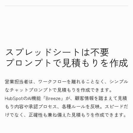
0
0
1
1
見積もりから契約締結までにかかる時間
2
2
3
3
3
倍
4
4
0
5
5
1
スプレッドシートは不要
6
6
2
プロンプトで見積もりを作成
7
7
3
8
8
4
営業担当者は、ワークフローを離れることなく、シンプル
9
9
5
なチャットプロンプトで見積もりを作成できます。
0
0
6
HubSpotのAI機能「Breeze」が、顧客情報を踏まえて見積
1
1
7
もり内容や承認プロセス、各種ルールを反映。スピードだ
2
8
けでなく、正確性も兼ね備えた見積もりを作成できます。
3
9