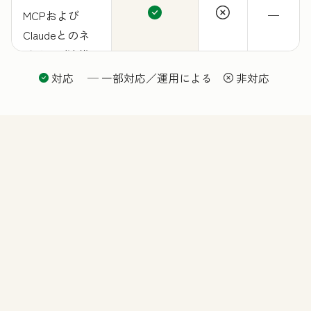
MCPおよび
—
Claudeとのネ
イティブ連携
によるAI拡張性
対応
—
一部対応／運用による
非対応
（今後さらに
APIツールを追
加予定）
機能
revenue Hub