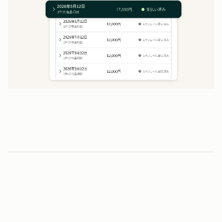
2
0
時間
0
0
1
1
毎月の請求業務にかかる時間を削減
2
2
3
3
5
0
％
4
4
0
0
5
5