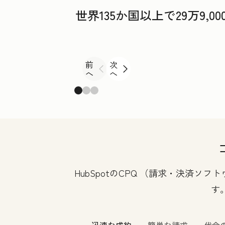
世界135か国以上で29万9
前
次
へ
へ
HubSpotのCPQ （請求・決済
す