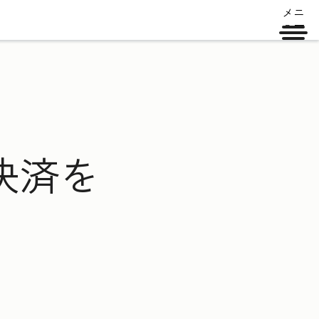
メニ
ュー
決済を
に