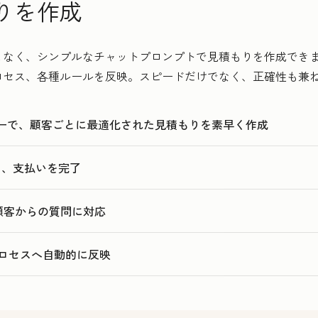
りを作成
7
7
3
8
8
4
く、シンプルなチャットプロンプトで見積もりを作成できます。Hu
9
9
5
ロセス、各種ルールを反映。スピードだけでなく、正確性も兼
0
0
6
1
1
7
ターで、顧客ごとに最適化された見積もりを素早く作成
2
8
3
9
名、支払いを完了
4
0
5
1
、顧客からの質問に対応
2
3
ロセスへ自動的に反映