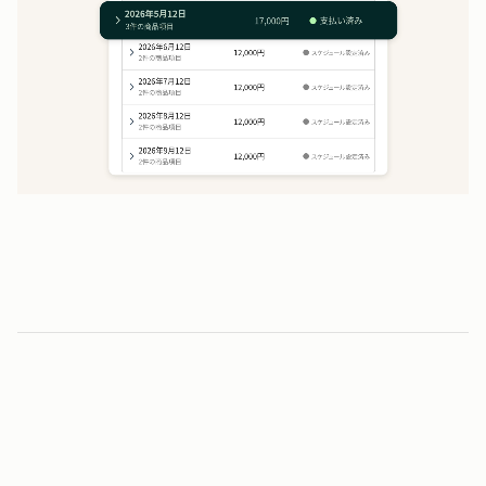
2
0
時間
0
0
1
1
毎月の請求業務にかかる時間を削減
2
2
3
3
5
0
％
4
4
0
0
5
5