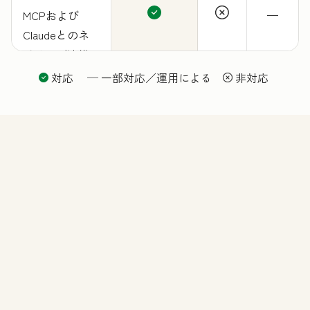
MCPおよび
—
Claudeとのネ
イティブ連携
によるAI拡張性
対応
—
一部対応／運用による
非対応
（今後さらに
APIツールを追
加予定）
機能
revenue Hub