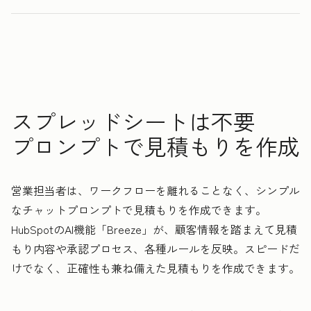
0
0
1
1
見積もりから契約締結までにかかる時間
2
2
3
3
3
倍
4
4
0
5
5
1
スプレッドシートは不要
6
6
2
プロンプトで見積もりを作成
7
7
3
8
8
4
営業担当者は、ワークフローを離れることなく、シンプル
9
9
5
なチャットプロンプトで見積もりを作成できます。
0
0
6
HubSpotのAI機能「Breeze」が、顧客情報を踏まえて見積
1
1
7
もり内容や承認プロセス、各種ルールを反映。スピードだ
2
8
けでなく、正確性も兼ね備えた見積もりを作成できます。
3
9