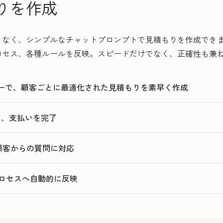
りを作成
7
7
3
8
8
4
く、シンプルなチャットプロンプトで見積もりを作成できます。Hu
9
9
5
ロセス、各種ルールを反映。スピードだけでなく、正確性も兼
0
0
6
1
1
7
ターで、顧客ごとに最適化された見積もりを素早く作成
2
8
3
9
名、支払いを完了
4
0
5
1
、顧客からの質問に対応
2
3
ロセスへ自動的に反映