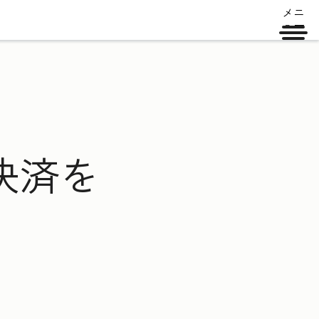
メニ
ュー
決済を
に