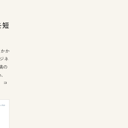
を短
にかか
ビジネ
稿の
n、
て、コ