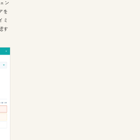
ジェン
アを
イミ
認す