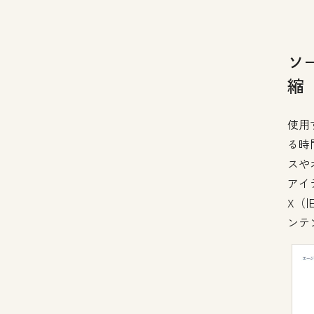
ソ
縮
使用
る時
スや
アイデ
X（旧
ンテ