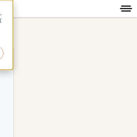
メニ
し
質