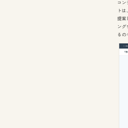
コン
トは
提案
ング
るの