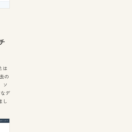
チ
とは
過去の
、ソ
切なデ
まし