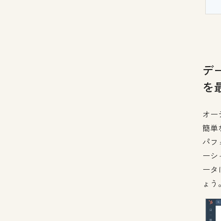
デ
を
オー
簡単
パフ
ーシ
ータ
ょう