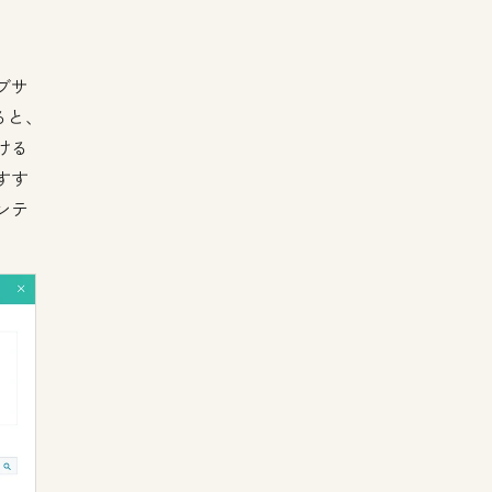
ブサ
ると、
ける
すす
ンテ