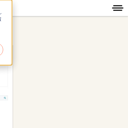
メニ
し
質