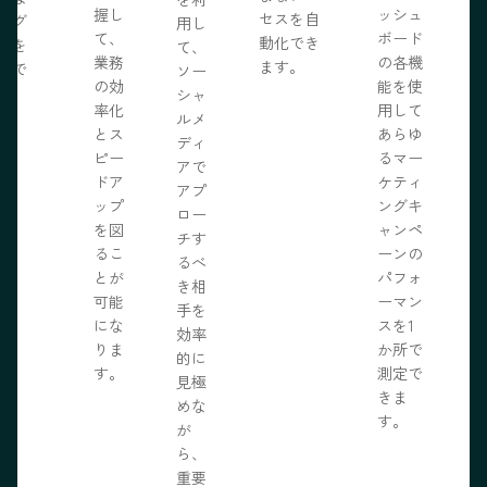
握し
ッシュ
セスを自
ログ
用し
て、
ボード
動化でき
事を
て、
業務
の各機
ます。
開で
ソー
R
の効
能を使
ま
シャ
率化
用して
。
ルメ
とス
あらゆ
ディ
ピー
るマー
アで
ドア
ケティ
アプ
ップ
ングキ
ロー
を図
ャンペ
チす
るこ
ーンの
るべ
とが
パフォ
き相
可能
ーマン
手を
にな
スを1
効率
りま
か所で
的に
す。
測定で
見極
きま
めな
す。
が
ら、
重要