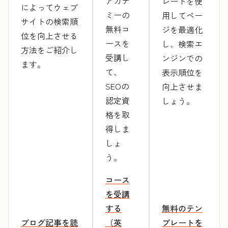
アカデ
レートを使
によってウェブ
ミーの
用してペー
サイトの検索順
無料コ
ジを最適化
位を向上させる
ースを
し、検索エ
方法をご紹介し
受講し
ンジンでの
ます。
て、
表示順位を
SEOの
向上させま
認定資
しょう。
格を取
得しま
しょ
う。
コース
を受講
する
無料のテン
ブログ記事を読
（英
プレートを