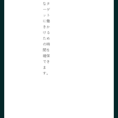
なタ
ーゲ
ット
に働
きか
ける
ため
の時
間を
確保
でき
ま
す。