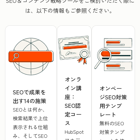
SEO＆コンテンツ戦略ツールをご検討いただく際に
は、以下の情報もご参照ください。
オンラ
イン講
オンペー
SEOで成果を
座：
ジSEO対策
出す14の施策
SEO認
用テンプ
SEOとは何か、
定コー
レート
検索結果で上位
ス
無料のSEO
表示される仕組
HubSpot
対策テンプ
み、そしてSEO