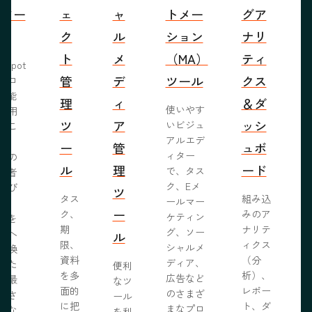
営ツー
ェ
ャ
トメー
グア
ル
ク
ル
ション
ナリ
ト
メ
（MA）
ティ
bSpot
管
デ
ツール
クス
ブロ
機能
理
ィ
＆ダ
使いやす
活用
ツ
ア
ッシ
いビジュ
るこ
アルエデ
で、
ー
管
ュボ
ィター
くの
ル
理
ード
で、タス
問者
ク、Eメ
呼び
ツ
タス
組み込
ールマー
み、
ー
ク、
みのア
ケティン
者を
S
期
ナリテ
グ、ソー
客へ
ル
限、
ィクス
シャルメ
転換
資料
（分
ディア、
るた
便利
を多
析）、
広告など
に最
なツ
面的
レポー
のさまざ
化さ
ール
に把
ト、ダ
まなプロ
たな
を利