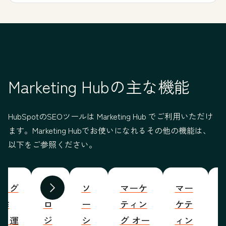
Marketing Hubの主な機能
HubSpotのSEOツールは Marketing Hub でご利用いただけ
ます。Marketing Hubでお使いになれるその他の機能は、
以下をご参照ください。
ブログ
プ
ソ
マーケ
マー
S
前へ
次へ
の作
ロ
ー
ティン
ケテ
成・運
ジ
シ
グ オー
ィン