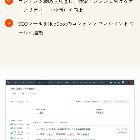
コンテンツ戦略を見直し、検索エンジンにおけるオ
ーソリティー（評価）を向上
SEOツールをHubSpotのコンテンツ マネジメント ツ
ールと連携
ク