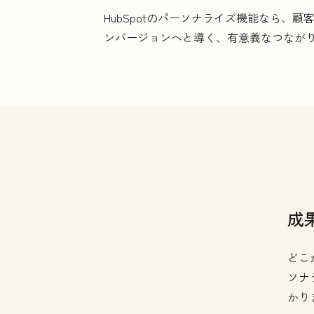
HubSpotのパーソナライズ機能なら
ンバージョンへと導く、有意義なつなが
成
どこ
ソナ
かり