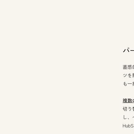
パ
直感
ツを
も一
複数
切り
し、
Hu