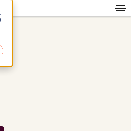
メニ
し
質