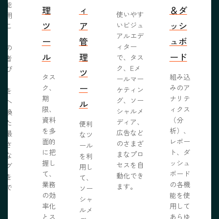
機能
理
ィ
＆ダ
使いやす
活用
ツ
ア
ッシ
いビジュ
るこ
アルエデ
で、
ー
管
ュボ
ィター
くの
ル
理
ード
で、タス
問者
ク、Eメ
呼び
ツ
タス
組み込
ールマー
み、
ー
ク、
みのア
ケティン
者を
S
期
ナリテ
グ、ソー
客へ
ル
限、
ィクス
シャルメ
転換
資料
（分
ディア、
るた
便利
を多
析）、
広告など
に最
なツ
面的
レポー
のさまざ
化さ
ール
に把
ト、ダ
まなプロ
たな
を利
握し
ッシュ
セスを自
ログ
用し
て、
ボード
動化でき
事を
て、
業務
の各機
ます。
開で
ソー
R
の効
能を使
ま
シャ
率化
用して
。
ルメ
とス
あらゆ