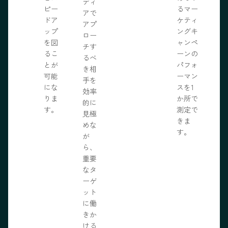
ディ
ピー
るマー
アで
ドア
ケティ
アプ
ップ
ングキ
ロー
を図
ャンペ
チす
るこ
ーンの
るべ
とが
パフォ
き相
可能
ーマン
手を
にな
スを1
効率
りま
か所で
的に
す。
測定で
見極
きま
めな
す。
が
ら、
重要
なタ
ーゲ
ット
に働
きか
ける