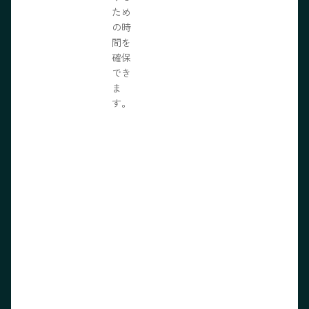
ため
の時
間を
確保
でき
ま
す。