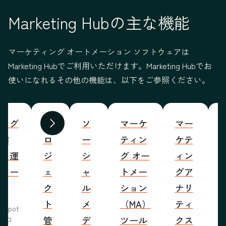
Marketing Hubの主な機能
マーケティング オートメーション ソフトウェアは
Marketing Hubでご利用いただけます。Marketing Hubでお
使いになれるその他の機能は、以下をご参照ください。
ブログ
プ
ソ
マーケ
マー
S
前へ
次へ
の作
ロ
ー
ティン
ケテ
成・運
ジ
シ
グ オー
ィン
営ツー
ェ
ャ
トメー
グア
ル
ク
ル
ション
ナリ
ト
メ
（MA）
ティ
bSpot
管
デ
ツール
クス
ブロ