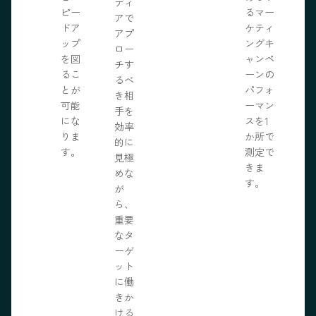
ディ
ピー
るマー
アで
ドア
ケティ
アプ
ップ
ングキ
ロー
を図
ャンペ
チす
るこ
ーンの
るべ
とが
パフォ
き相
可能
ーマン
手を
にな
スを1
効率
りま
か所で
的に
す。
測定で
見極
きま
めな
す。
が
ら、
重要
なタ
ーゲ
ット
に働
きか
ける