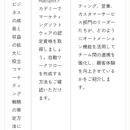
HubSpotア
ビジ
ティング、営業、
カデミーで
ネス
カスタマーサービ
マーケティ
の成
ス部門のリーダー
ングソフト
長と
たちが、どのよう
ウェアの認
収益
にオートメーショ
定資格を取
の拡
ン機能を活用して
得しましょ
大に
チーム間の連携を
う。自動ワ
役立
強化し、顧客体験
ークフロー
つマ
を向上させている
を作成する
ーケ
かをご紹介しま
方法もご確
ティ
す。
認いただけ
ング
ます。
戦略
の策
定方
法に