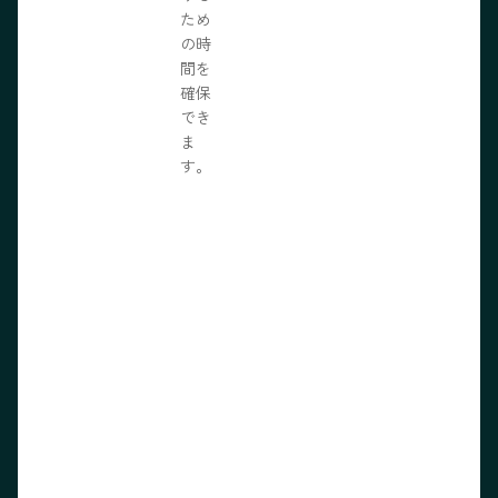
ため
の時
間を
確保
でき
ま
す。