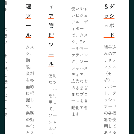
機能
理
ィ
＆ダ
使いやす
活用
ツ
ア
ッシ
いビジュ
るこ
アルエデ
で、
ー
管
ュボ
ィター
くの
ル
理
ード
で、タス
問者
ク、Eメ
呼び
ツ
タス
組み込
ールマー
み、
ー
ク、
みのア
ケティン
者を
S
期
ナリテ
グ、ソー
客へ
ル
限、
ィクス
シャルメ
転換
資料
（分
ディア、
るた
便利
を多
析）、
広告など
に最
なツ
面的
レポー
のさまざ
化さ
ール
に把
ト、ダ
まなプロ
たな
を利
握し
ッシュ
セスを自
ログ
用し
て、
ボード
動化でき
事を
て、
業務
の各機
ます。
開で
ソー
R
の効
能を使
ま
シャ
率化
用して
。
ルメ
とス
あらゆ