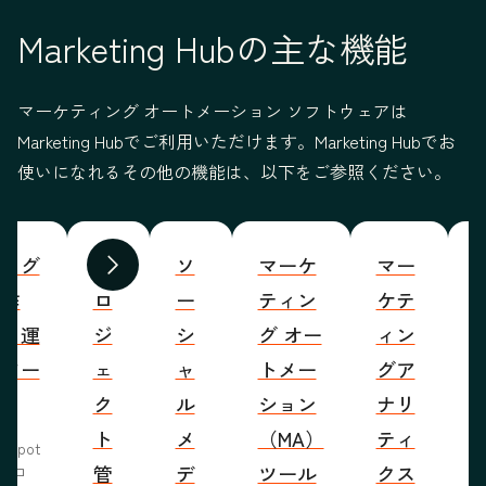
Marketing Hubの主な機能
マーケティング オートメーション ソフトウェアは
Marketing Hubでご利用いただけます。Marketing Hubでお
使いになれるその他の機能は、以下をご参照ください。
ブログ
プ
ソ
マーケ
マー
S
前へ
次へ
の作
ロ
ー
ティン
ケテ
成・運
ジ
シ
グ オー
ィン
営ツー
ェ
ャ
トメー
グア
ル
ク
ル
ション
ナリ
ト
メ
（MA）
ティ
bSpot
管
デ
ツール
クス
ブロ