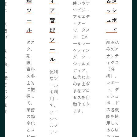
理
ィ
＆ダ
使いやす
活用
ツ
ア
ッシ
いビジュ
るこ
アルエデ
で、
ー
管
ュボ
ィター
くの
ル
理
ード
で、タス
問者
ク、Eメ
呼び
ツ
タス
組み込
ールマー
み、
ー
ク、
みのア
ケティン
者を
S
期
ナリテ
グ、ソー
客へ
ル
限、
ィクス
シャルメ
転換
資料
（分
ディア、
るた
便利
を多
析）、
広告など
に最
なツ
面的
レポー
のさまざ
化さ
ール
に把
ト、ダ
まなプロ
たな
を利
握し
ッシュ
セスを自
ログ
用し
て、
ボード
動化でき
事を
て、
業務
の各機
ます。
開で
ソー
R
の効
能を使
ま
シャ
率化
用して
。
ルメ
とス
あらゆ
ディ
ピー
るマー