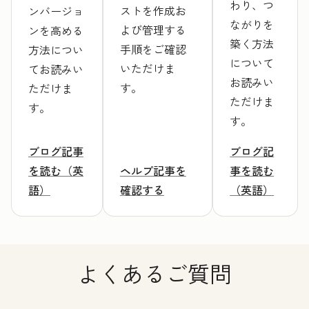
わり、つ
ストを作成お
ンバージョ
ながりを
よび管理する
ンを高める
築く方法
手順をご確認
方法につい
について
いただけま
てお読みい
お読みい
す。
ただけま
ただけま
す。
す。
ブログ記事
ブログ記
を読む（英
ヘルプ記事を
事を読む
語）
確認する
（英語）
よくあるご質問