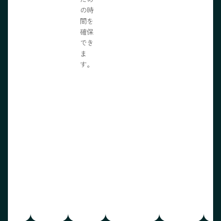
の時
間を
確保
でき
ま
す。