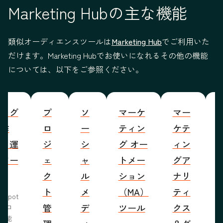
Marketing Hubの主な機能
類似オーディエンスツールは
Marketing Hub
でご利用いた
だけます。Marketing Hubでお使いになれるその他の機能
については、以下をご参照ください。
ブログ
プ
ソ
マーケ
マー
S
の作
ロ
ー
ティン
ケテ
成・運
ジ
シ
グ オー
ィン
営ツー
ェ
ャ
トメー
グア
ル
ク
ル
ション
ナリ
ト
メ
（MA）
ティ
bSpot
管
デ
ツール
クス
ブロ
機能