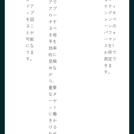
アで
ドア
ケティ
アプ
ップ
ングキ
ロー
を図
ャンペ
チす
るこ
ーンの
るべ
とが
パフォ
き相
可能
ーマン
手を
にな
スを1
効率
りま
か所で
的に
す。
測定で
見極
きま
めな
す。
が
ら、
重要
なタ
ーゲ
ット
に働
きか
ける
ため