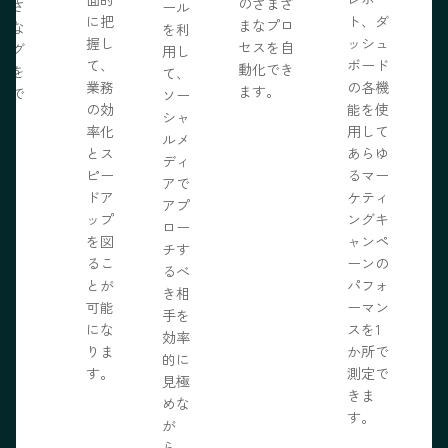
のさまざ
化さ
ール
に把
ト、ダ
まなプロ
たな
を利
握し
ッシュ
セスを自
ログ
用し
て、
ボード
動化でき
事を
て、
業務
の各機
ます。
開で
ソー
R
の効
能を使
ま
シャ
率化
用して
。
ルメ
とス
あらゆ
ディ
ピー
るマー
アで
ドア
ケティ
アプ
ップ
ングキ
ロー
を図
ャンペ
チす
るこ
ーンの
るべ
とが
パフォ
き相
可能
ーマン
手を
にな
スを1
効率
りま
か所で
的に
す。
測定で
見極
きま
めな
す。
が
ら、