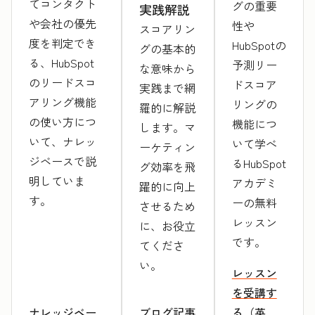
てコンタクト
グの重要
実践解説
や会社の優先
性や
スコアリン
度を判定でき
HubSpotの
グの基本的
る、HubSpot
予測リー
な意味から
のリードスコ
ドスコア
実践まで網
アリング機能
リングの
羅的に解説
の使い方につ
機能につ
します。マ
いて、ナレッ
いて学べ
ーケティン
ジベースで説
るHubSpot
グ効率を飛
明していま
アカデミ
躍的に向上
す。
ーの無料
させるため
レッスン
に、お役立
です。
てくださ
い。
レッスン
を受講す
ナレッジベー
ブログ記事
る（英