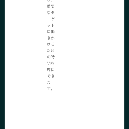
重要
なタ
ーゲ
ット
に働
きか
ける
ため
の時
間を
確保
でき
ま
す。