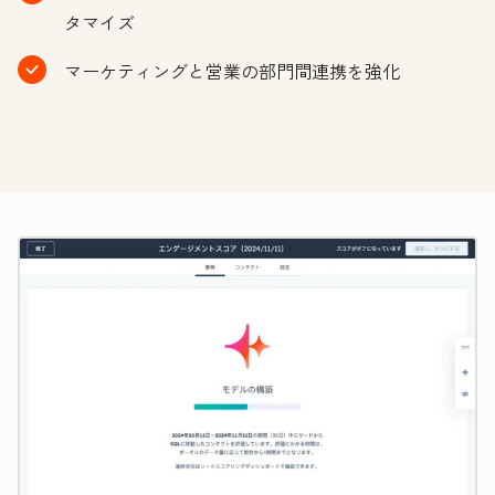
タマイズ
マーケティングと営業の部門間連携を強化
ク