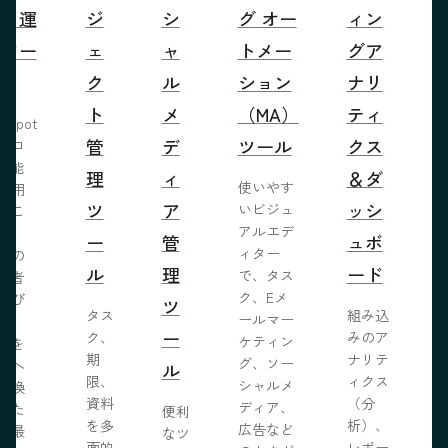
成・運
ジ
シ
グ オー
ィン
営ツー
ェ
ャ
トメー
グア
ル
ク
ル
ション
ナリ
ト
メ
（MA）
ティ
bSpot
管
デ
ツール
クス
ブロ
機能
理
ィ
＆ダ
使いやす
活用
ツ
ア
ッシ
いビジュ
るこ
アルエデ
で、
ー
管
ュボ
ィター
くの
ル
理
ード
で、タス
問者
ク、Eメ
呼び
ツ
タス
組み込
ールマー
み、
ー
ク、
みのア
ケティン
者を
S
期
ナリテ
グ、ソー
客へ
ル
限、
ィクス
シャルメ
転換
資料
（分
ディア、
るた
便利
を多
析）、
広告など
に最
なツ
面的
レポー