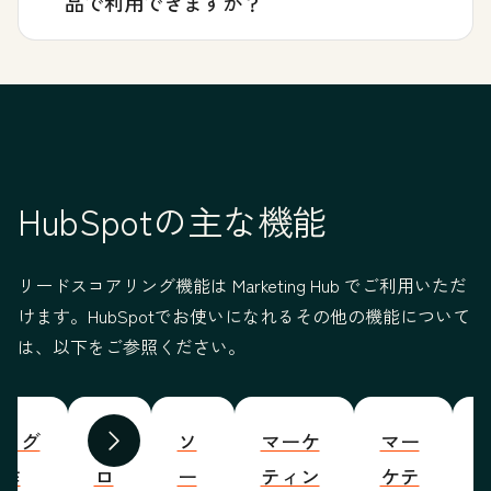
品で利用できますか？
HubSpotの主な機能
リードスコアリング機能は Marketing Hub でご利用いただ
けます。HubSpotでお使いになれるその他の機能について
は、以下をご参照ください。
ブログ
プ
ソ
マーケ
マー
S
前へ
次へ
の作
ロ
ー
ティン
ケテ