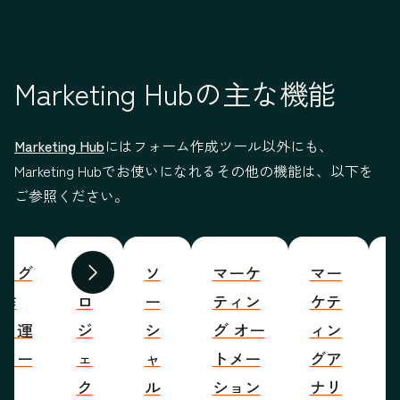
Marketing Hubの主な機能
Marketing Hub
にはフォーム作成ツール以外にも、
Marketing Hubでお使いになれるその他の機能は、以下を
ご参照ください。
ブログ
プ
ソ
マーケ
マー
S
前へ
次へ
の作
ロ
ー
ティン
ケテ
成・運
ジ
シ
グ オー
ィン
営ツー
ェ
ャ
トメー
グア
ル
ク
ル
ション
ナリ