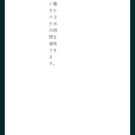
に働
きか
ける
ため
の時
間を
確保
でき
ま
す。