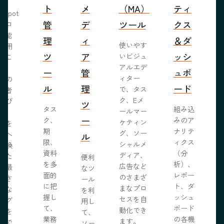
ト
メ
（MA）
ティ
bSpot
管
デ
ツール
クス
ブロ
機能
理
ィ
＆ダ
使いやす
活用
ツ
ア
ッシ
いビジュ
るこ
アルエデ
で、
ー
管
ュボ
ィター
くの
ル
理
ード
で、タス
問者
ク、Eメ
呼び
ツ
タス
組み込
ールマー
み、
ー
ク、
みのア
ケティン
者を
S
期
ナリテ
グ、ソー
客へ
ル
限、
ィクス
シャルメ
転換
資料
（分
ディア、
るた
便利
を多
析）、
広告など
に最
なツ
面的
レポー
のさまざ
化さ
ール
に把
ト、ダ
まなプロ
たな
を利
握し
ッシュ
セスを自
ログ
用し
て、
ボード
動化でき
事を
て、
業務
の各機
ます。
開で
ソー
R