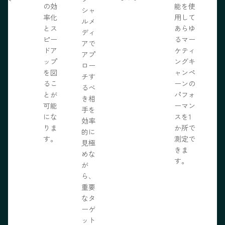
の効
能を使
ま
シャ
率化
用して
。
ルメ
とス
あらゆ
ディ
ピー
るマー
アで
ドア
ケティ
アプ
ップ
ングキ
ロー
を図
ャンペ
チす
るこ
ーンの
るべ
とが
パフォ
き相
可能
ーマン
手を
にな
スを1
効率
りま
か所で
的に
す。
測定で
見極
きま
めな
す。
が
ら、
重要
なタ
ーゲ
ット