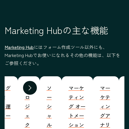
Marketing Hubの主な機能
Marketing Hub
にはフォーム作成ツール以外にも、
Marketing Hubでお使いになれるその他の機能は、以下を
ご参照ください。
ブログ
プ
ソ
マーケ
マー
S
前へ
次へ
の作
ロ
ー
ティン
ケテ
成・運
ジ
シ
グ オー
ィン
営ツー
ェ
ャ
トメー
グア
ル
ク
ル
ション
ナリ