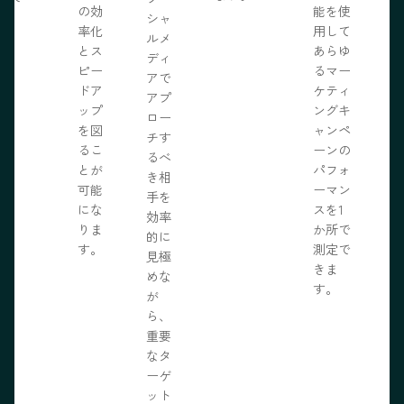
の効
能を使
ま
シャ
率化
用して
。
ルメ
とス
あらゆ
ディ
ピー
るマー
アで
ドア
ケティ
アプ
ップ
ングキ
ロー
を図
ャンペ
チす
るこ
ーンの
るべ
とが
パフォ
き相
可能
ーマン
手を
にな
スを1
効率
りま
か所で
的に
す。
測定で
見極
きま
めな
す。
が
ら、
重要
なタ
ーゲ
ット