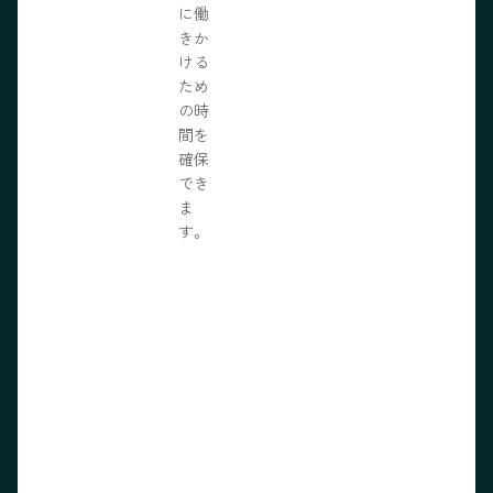
に働
きか
ける
ため
の時
間を
確保
でき
ま
す。