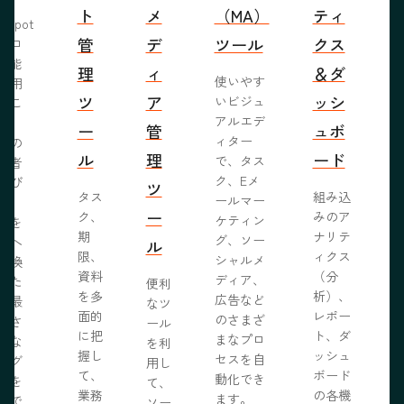
ト
メ
（MA）
ティ
bSpot
管
デ
ツール
クス
ブロ
機能
理
ィ
＆ダ
使いやす
活用
ツ
ア
ッシ
いビジュ
るこ
アルエデ
で、
ー
管
ュボ
ィター
くの
ル
理
ード
で、タス
問者
ク、Eメ
呼び
ツ
タス
組み込
ールマー
み、
ー
ク、
みのア
ケティン
者を
S
期
ナリテ
グ、ソー
客へ
ル
限、
ィクス
シャルメ
転換
資料
（分
ディア、
るた
便利
を多
析）、
広告など
に最
なツ
面的
レポー
のさまざ
化さ
ール
に把
ト、ダ
まなプロ
たな
を利
握し
ッシュ
セスを自
ログ
用し
て、
ボード
動化でき
事を
て、
業務
の各機
ます。
開で
ソー
R