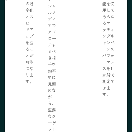
の効
能を使
ま
シャ
率化
用して
。
ルメ
とス
あらゆ
ディ
ピー
るマー
アで
ドア
ケティ
アプ
ップ
ングキ
ロー
を図
ャンペ
チす
るこ
ーンの
るべ
とが
パフォ
き相
可能
ーマン
手を
にな
スを1
効率
りま
か所で
的に
す。
測定で
見極
きま
めな
す。
が
ら、
重要
なタ
ーゲ
ット