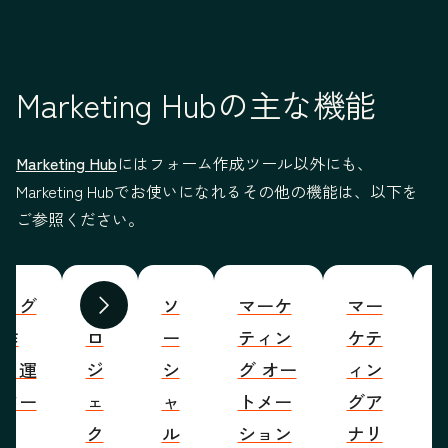
Marketing Hubの主な機能
Marketing Hub
にはフォーム作成ツール以外にも、
Marketing Hubでお使いになれるその他の機能は、以下を
ご参照ください。
ブログ
プ
ソ
マーケ
マー
S
前へ
次へ
の作
ロ
ー
ティン
ケテ
成・運
ジ
シ
グ オー
ィン
営ツー
ェ
ャ
トメー
グア
ル
ク
ル
ション
ナリ