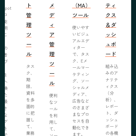
ト
メ
（MA）
ティ
bSpot
管
デ
ツール
クス
ブロ
機能
理
ィ
＆ダ
使いやす
活用
ツ
ア
ッシ
いビジュ
るこ
アルエデ
で、
ー
管
ュボ
ィター
くの
ル
理
ード
で、タス
問者
ク、Eメ
呼び
ツ
タス
組み込
ールマー
み、
ー
ク、
みのア
ケティン
者を
S
期
ナリテ
グ、ソー
客へ
ル
限、
ィクス
シャルメ
転換
資料
（分
ディア、
るた
便利
を多
析）、
広告など
に最
なツ
面的
レポー
のさまざ
化さ
ール
に把
ト、ダ
まなプロ
たな
を利
握し
ッシュ
セスを自
ログ
用し
て、
ボード
動化でき
事を
て、
業務
の各機
ます。
開で
ソー
R