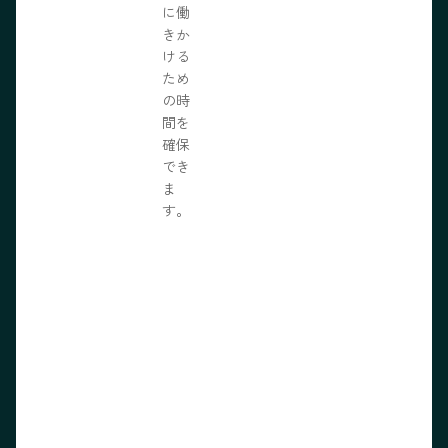
に働
きか
ける
ため
の時
間を
確保
でき
ま
す。