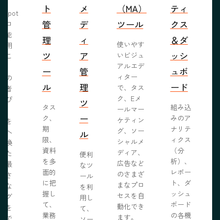
ト
メ
（MA）
ティ
bSpot
管
デ
ツール
クス
ブロ
機能
理
ィ
＆ダ
使いやす
活用
ツ
ア
ッシ
いビジュ
るこ
アルエデ
で、
ー
管
ュボ
ィター
くの
ル
理
ード
で、タス
問者
ク、Eメ
呼び
ツ
タス
組み込
ールマー
み、
ー
ク、
みのア
ケティン
者を
S
期
ナリテ
グ、ソー
客へ
ル
限、
ィクス
シャルメ
転換
資料
（分
ディア、
るた
便利
を多
析）、
広告など
に最
なツ
面的
レポー
のさまざ
化さ
ール
に把
ト、ダ
まなプロ
たな
を利
握し
ッシュ
セスを自
ログ
用し
て、
ボード
動化でき
事を
て、
業務
の各機
ます。
開で
ソー
R