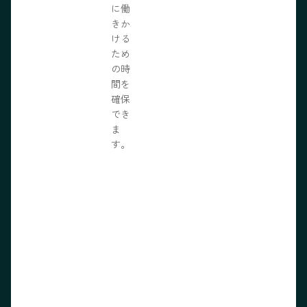
に働
きか
ける
ため
の時
間を
確保
でき
ま
す。