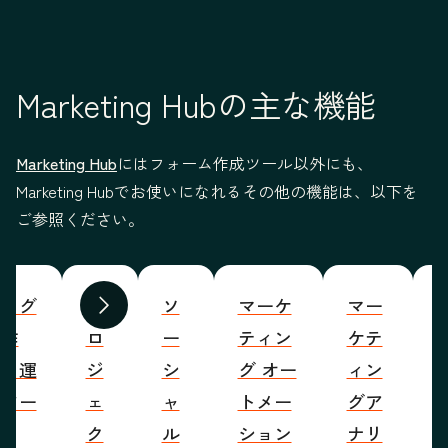
Marketing Hubの主な機能
Marketing Hub
にはフォーム作成ツール以外にも、
Marketing Hubでお使いになれるその他の機能は、以下を
ご参照ください。
ブログ
プ
ソ
マーケ
マー
S
前へ
次へ
の作
ロ
ー
ティン
ケテ
成・運
ジ
シ
グ オー
ィン
営ツー
ェ
ャ
トメー
グア
ル
ク
ル
ション
ナリ