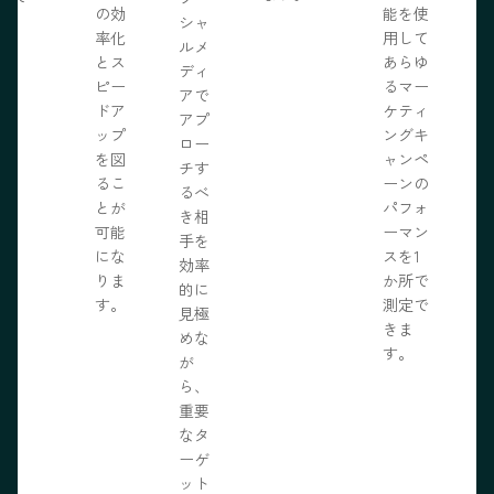
の効
能を使
ま
シャ
率化
用して
。
ルメ
とス
あらゆ
ディ
ピー
るマー
アで
ドア
ケティ
アプ
ップ
ングキ
ロー
を図
ャンペ
チす
るこ
ーンの
るべ
とが
パフォ
き相
可能
ーマン
手を
にな
スを1
効率
りま
か所で
的に
す。
測定で
見極
きま
めな
す。
が
ら、
重要
なタ
ーゲ
ット