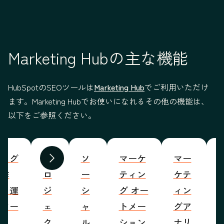
Marketing Hubの主な機能
HubSpotのSEOツールは
Marketing Hub
でご利用いただけ
ます。Marketing Hubでお使いになれるその他の機能は、
以下をご参照ください。
ブログ
プ
ソ
マーケ
マー
S
前へ
次へ
の作
ロ
ー
ティン
ケテ
成・運
ジ
シ
グ オー
ィン
営ツー
ェ
ャ
トメー
グア
ル
ク
ル
ション
ナリ