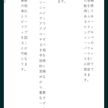
業務
の各機
ます。
開で
ソー
R
の効
能を使
ま
シャ
率化
用して
。
ルメ
とス
あらゆ
ディ
ピー
るマー
アで
ドア
ケティ
アプ
ップ
ングキ
ロー
を図
ャンペ
チす
るこ
ーンの
るべ
とが
パフォ
き相
可能
ーマン
手を
にな
スを1
効率
りま
か所で
的に
す。
測定で
見極
きま
めな
す。
が
ら、
重要
なタ
ーゲ