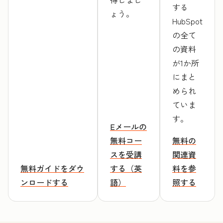
する
ょう。
HubSpot
の全て
の資料
が1か所
にまと
められ
ていま
す。
Eメールの
無料コー
無料の
スを受講
関連資
無料ガイドをダウ
する（英
料を参
ンロードする
語）
照する