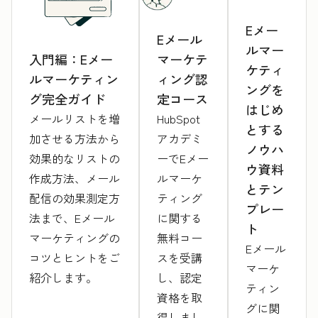
Eメー
Eメール
ルマー
入門編：Eメー
マーケテ
ケティ
ルマーケティン
ィング認
ングを
グ完全ガイド
定コース
はじめ
メールリストを増
HubSpot
とする
加させる方法から
アカデミ
ノウハ
効果的なリストの
ーでEメー
ウ資料
作成方法、メール
ルマーケ
とテン
配信の効果測定方
ティング
プレー
法まで、Eメール
に関する
ト
マーケティングの
無料コー
Eメール
コツとヒントをご
スを受講
マーケ
紹介します。
し、認定
ティン
資格を取
グに関
得しまし