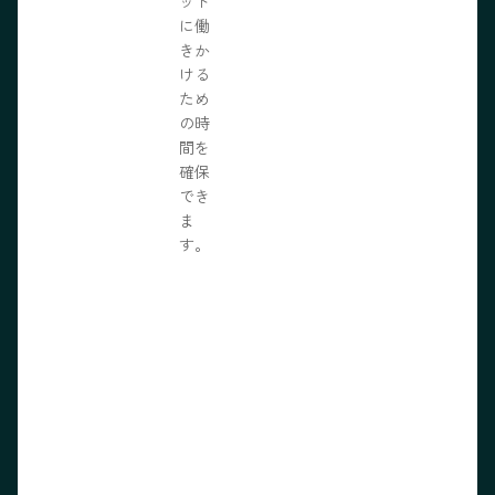
ット
に働
きか
ける
ため
の時
間を
確保
でき
ま
す。