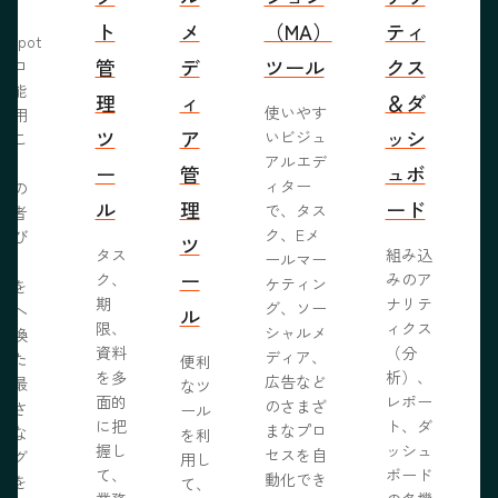
ト
メ
（MA）
ティ
bSpot
管
デ
ツール
クス
ブロ
機能
理
ィ
＆ダ
使いやす
活用
ツ
ア
ッシ
いビジュ
るこ
アルエデ
で、
ー
管
ュボ
ィター
くの
ル
理
ード
で、タス
問者
ク、Eメ
呼び
ツ
タス
組み込
ールマー
み、
ー
ク、
みのア
ケティン
者を
S
期
ナリテ
グ、ソー
客へ
ル
限、
ィクス
シャルメ
転換
資料
（分
ディア、
るた
便利
を多
析）、
広告など
に最
なツ
面的
レポー
のさまざ
化さ
ール
に把
ト、ダ
まなプロ
たな
を利
握し
ッシュ
セスを自
ログ
用し
て、
ボード
動化でき
事を
て、