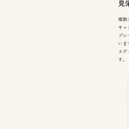
見
複数
キャ
プレ
いま
エデ
す。