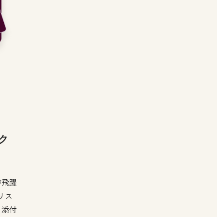
ク
が飛躍
リス
、添付