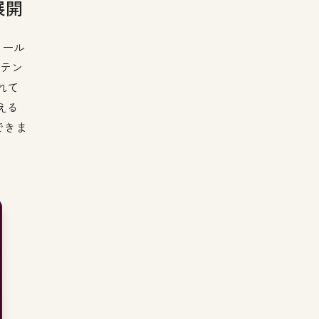
展開
メール
ルテン
れて
える
できま