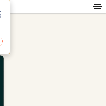
メニ
し
質