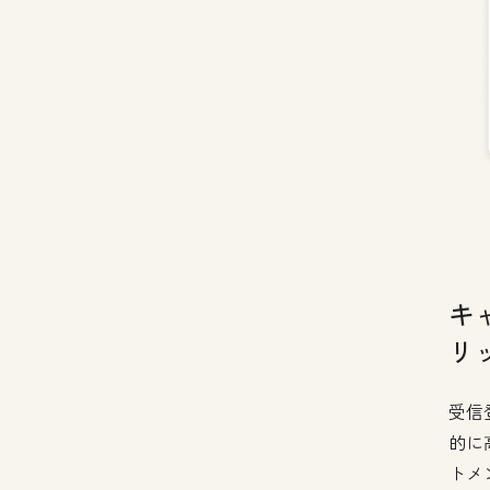
キ
リ
受信
的に
トメ