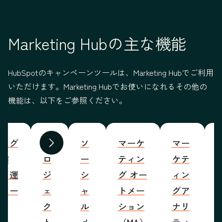
Marketing Hubの主な機能
HubSpotのキャンペーンツールは、Marketing Hubでご利用
いただけます。Marketing Hubでお使いになれるその他の
機能は、以下をご参照ください。
ブログ
プ
ソ
マーケ
マー
S
前へ
次へ
の作
ロ
ー
ティン
ケテ
成・運
ジ
シ
グ オー
ィン
営ツー
ェ
ャ
トメー
グア
ル
ク
ル
ション
ナリ
ト
メ
（MA）
ティ