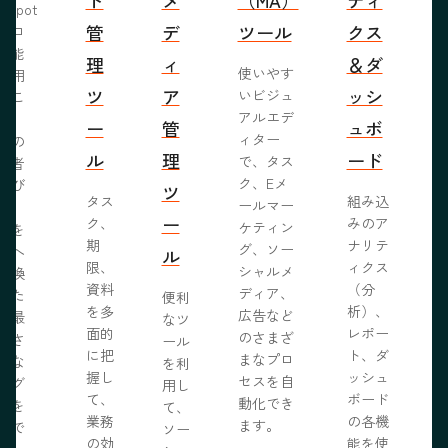
bSpot
管
デ
ツール
クス
ブロ
機能
理
ィ
＆ダ
使いやす
活用
ツ
ア
ッシ
いビジュ
るこ
アルエデ
で、
ー
管
ュボ
ィター
くの
ル
理
ード
で、タス
問者
ク、Eメ
呼び
ツ
タス
組み込
ールマー
み、
ー
ク、
みのア
ケティン
者を
S
期
ナリテ
グ、ソー
客へ
ル
限、
ィクス
シャルメ
転換
資料
（分
ディア、
るた
便利
を多
析）、
広告など
に最
なツ
面的
レポー
のさまざ
化さ
ール
に把
ト、ダ
まなプロ
たな
を利
握し
ッシュ
セスを自
ログ
用し
て、
ボード
動化でき
事を
て、
業務
の各機
ます。
開で
ソー
R
の効
能を使