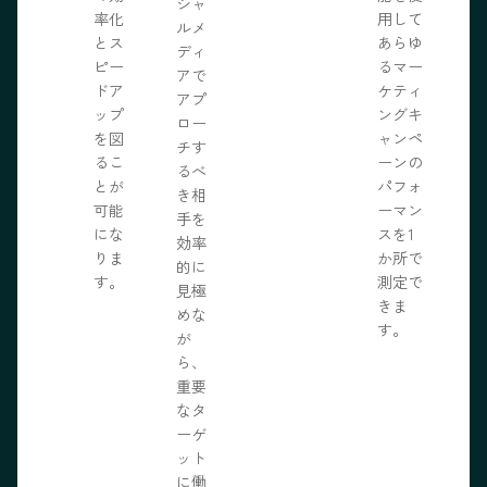
ま
シャ
率化
用して
。
ルメ
とス
あらゆ
ディ
ピー
るマー
アで
ドア
ケティ
アプ
ップ
ングキ
ロー
を図
ャンペ
チす
るこ
ーンの
るべ
とが
パフォ
き相
可能
ーマン
手を
にな
スを1
効率
りま
か所で
的に
す。
測定で
見極
きま
めな
す。
が
ら、
重要
なタ
ーゲ
ット
に働