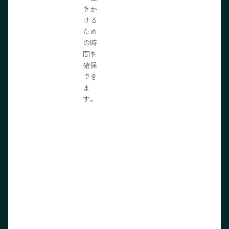
きか
ける
ため
の時
間を
確保
でき
ま
す。