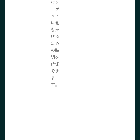
なタ
ーゲ
ット
に働
きか
ける
ため
の時
間を
確保
でき
ま
す。