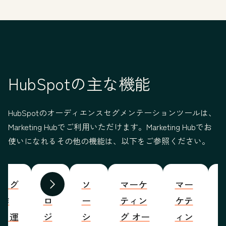
HubSpotの主な機能
HubSpotのオーディエンスセグメンテーションツールは、
Marketing Hubでご利用いただけます。Marketing Hubでお
使いになれるその他の機能は、以下をご参照ください。
ブログ
プ
ソ
マーケ
マー
S
前へ
次へ
の作
ロ
ー
ティン
ケテ
成・運
ジ
シ
グ オー
ィン