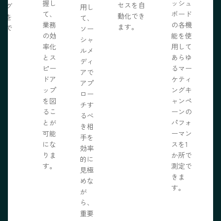
握し
ッシュ
セスを自
ログ
用し
て、
ボード
動化でき
事を
て、
業務
の各機
ます。
開で
ソー
R
の効
能を使
ま
シャ
率化
用して
。
ルメ
とス
あらゆ
ディ
ピー
るマー
アで
ドア
ケティ
アプ
ップ
ングキ
ロー
を図
ャンペ
チす
るこ
ーンの
るべ
とが
パフォ
き相
可能
ーマン
手を
にな
スを1
効率
りま
か所で
的に
す。
測定で
見極
きま
めな
す。
が
ら、
重要