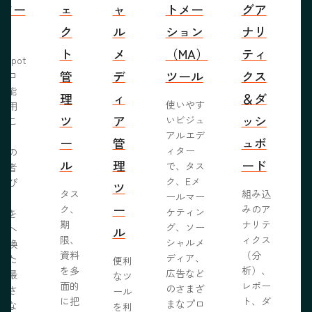
営ツー
ェ
ャ
トメー
グア
ル
ク
ル
ション
ナリ
ト
メ
（MA）
ティ
bSpot
管
デ
ツール
クス
ブロ
機能
理
ィ
＆ダ
使いやす
活用
ツ
ア
ッシ
いビジュ
るこ
アルエデ
で、
ー
管
ュボ
ィター
くの
ル
理
ード
で、タス
問者
ク、Eメ
呼び
ツ
タス
組み込
ールマー
み、
ー
ク、
みのア
ケティン
者を
S
期
ナリテ
グ、ソー
客へ
ル
限、
ィクス
シャルメ
転換
資料
（分
ディア、
るた
便利
を多
析）、
広告など
に最
なツ
面的
レポー
のさまざ
化さ
ール
に把
ト、ダ
まなプロ
たな
を利