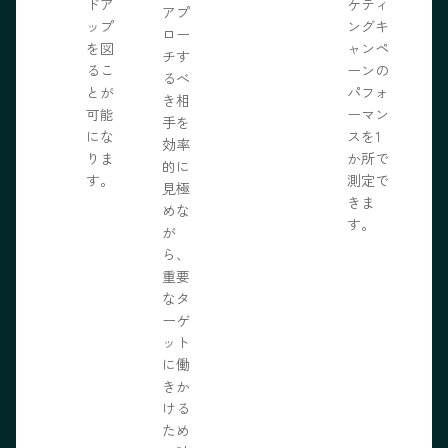
ドア
ケティ
アプ
ップ
ングキ
ロー
を図
ャンペ
チす
るこ
ーンの
るべ
とが
パフォ
き相
可能
ーマン
手を
にな
スを1
効率
りま
か所で
的に
す。
測定で
見極
きま
めな
す。
が
ら、
重要
なタ
ーゲ
ット
に働
きか
ける
ため