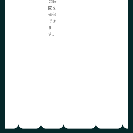
の時
間を
確保
でき
ま
す。