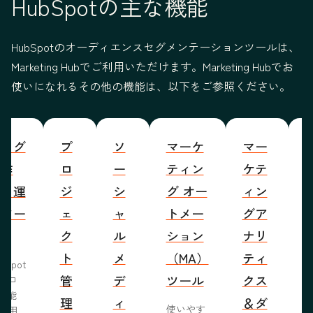
HubSpotの主な機能
HubSpotのオーディエンスセグメンテーションツールは、
Marketing Hubでご利用いただけます。Marketing Hubでお
使いになれるその他の機能は、以下をご参照ください。
ブログ
プ
ソ
マーケ
マー
S
の作
ロ
ー
ティン
ケテ
成・運
ジ
シ
グ オー
ィン
営ツー
ェ
ャ
トメー
グア
ル
ク
ル
ション
ナリ
ト
メ
（MA）
ティ
bSpot
管
デ
ツール
クス
ブロ
機能
理
ィ
＆ダ
使いやす
活用