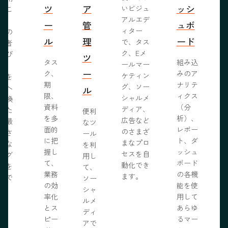
ツ
ア
ッシ
いビジュ
るこ
アルエデ
で、
ー
管
ュボ
ィター
くの
ル
理
ード
で、タス
問者
ク、Eメ
呼び
ツ
タス
組み込
ールマー
み、
ー
ク、
みのア
ケティン
者を
S
期
ナリテ
グ、ソー
客へ
ル
限、
ィクス
シャルメ
転換
資料
（分
ディア、
るた
便利
を多
析）、
広告など
に最
なツ
面的
レポー
のさまざ
化さ
ール
に把
ト、ダ
まなプロ
たな
を利
握し
ッシュ
セスを自
ログ
用し
て、
ボード
動化でき
事を
て、
業務
の各機
ます。
開で
ソー
R
の効
能を使
ま
シャ
率化
用して
。
ルメ
とス
あらゆ
ディ
ピー
るマー
アで