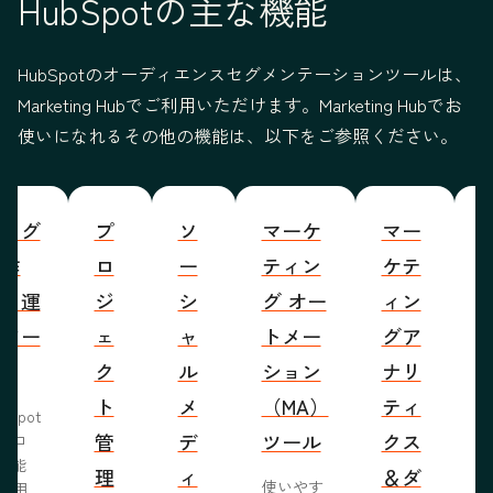
HubSpotの主な機能
HubSpotのオーディエンスセグメンテーションツールは、
Marketing Hubでご利用いただけます。Marketing Hubでお
使いになれるその他の機能は、以下をご参照ください。
ブログ
プ
ソ
マーケ
マー
S
の作
ロ
ー
ティン
ケテ
成・運
ジ
シ
グ オー
ィン
営ツー
ェ
ャ
トメー
グア
ル
ク
ル
ション
ナリ
ト
メ
（MA）
ティ
bSpot
管
デ
ツール
クス
ブロ
機能
理
ィ
＆ダ
使いやす
活用