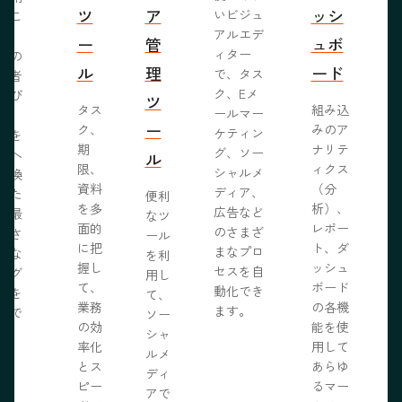
ツ
ア
ッシ
いビジュ
るこ
アルエデ
で、
ー
管
ュボ
ィター
くの
ル
理
ード
で、タス
問者
ク、Eメ
呼び
ツ
タス
組み込
ールマー
み、
ー
ク、
みのア
ケティン
者を
S
期
ナリテ
グ、ソー
客へ
ル
限、
ィクス
シャルメ
転換
資料
（分
ディア、
るた
便利
を多
析）、
広告など
に最
なツ
面的
レポー
のさまざ
化さ
ール
に把
ト、ダ
まなプロ
たな
を利
握し
ッシュ
セスを自
ログ
用し
て、
ボード
動化でき
事を
て、
業務
の各機
ます。
開で
ソー
R
の効
能を使
ま
シャ
率化
用して
。
ルメ
とス
あらゆ
ディ
ピー
るマー
アで