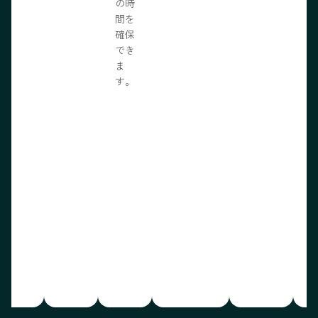
の時
間を
確保
でき
ま
す。