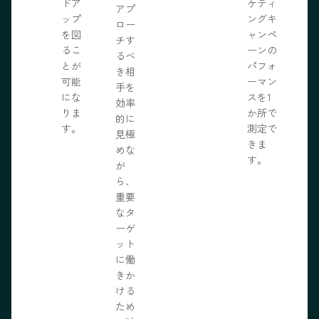
ドア
ケティ
アプ
ップ
ングキ
ロー
を図
ャンペ
チす
るこ
ーンの
るべ
とが
パフォ
き相
可能
ーマン
手を
にな
スを1
効率
りま
か所で
的に
す。
測定で
見極
きま
めな
す。
が
ら、
重要
なタ
ーゲ
ット
に働
きか
ける
ため