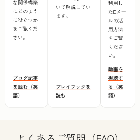
な関係構築
利用し
いて解説してい
にどのよう
たEメー
ます。
に役立つか
ルの活
をご覧くだ
用方法
さい。
をご覧
くださ
い。
動画を
ブログ記事
視聴す
を読む（英
プレイブックを
る（英
語）
読む
語）
よくあるご質問（FAQ）