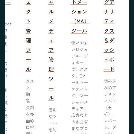
営ツー
ェ
ャ
トメー
グア
ル
ク
ル
ション
ナリ
ト
メ
（MA）
ティ
bSpot
管
デ
ツール
クス
ブロ
機能
理
ィ
＆ダ
使いやす
活用
ツ
ア
ッシ
いビジュ
るこ
アルエデ
で、
ー
管
ュボ
ィター
くの
ル
理
ード
で、タス
問者
ク、Eメ
呼び
ツ
タス
組み込
ールマー
み、
ー
ク、
みのア
ケティン
者を
S
期
ナリテ
グ、ソー
客へ
ル
限、
ィクス
シャルメ
転換
資料
（分
ディア、
るた
便利
を多
析）、
広告など
に最
なツ
面的
レポー
のさまざ
化さ
ール
に把
ト、ダ
まなプロ
たな
を利
握し
ッシュ