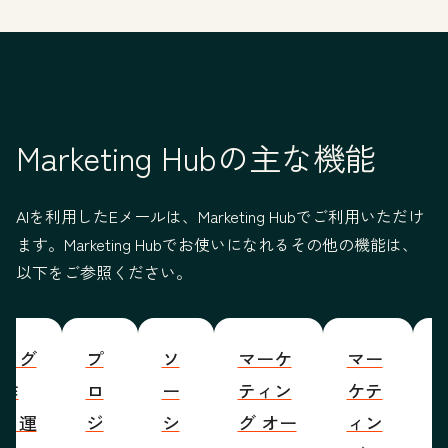
Marketing Hubの主な機能
AIを利用したEメールは、Marketing Hubでご利用いただけ
ます。Marketing Hubでお使いになれるその他の機能は、
以下をご参照ください。
ブログ
プ
ソ
マーケ
マー
S
の作
ロ
ー
ティン
ケテ
成・運
ジ
シ
グ オー
ィン