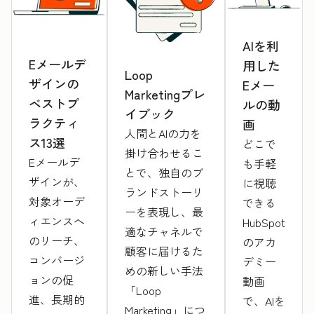
AIを利
Eメールデ
用した
Loop
ザインの
Eメー
Marketingプレ
ベストプ
ルの動
イブック
ラクティ
画
人間とAIの力を
ス13選
どこで
掛け合わせるこ
Eメールデ
も手軽
とで、独自のブ
ザインが、
に視聴
ランドストーリ
対象オーデ
できる
ーを表現し、最
ィエンスへ
HubSpot
適なチャネルで
のリーチ、
のアカ
顧客に届けるた
コンバージ
デミー
めの新しい手法
ョンの促
動画
「Loop
進、長期的
で、AIを
Marketing」につ