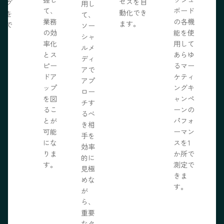
セスを自
ログ
用し
て、
ボード
動化でき
事を
て、
業務
の各機
ます。
開で
ソー
R
の効
能を使
ま
シャ
率化
用して
。
ルメ
とス
あらゆ
ディ
ピー
るマー
アで
ドア
ケティ
アプ
ップ
ングキ
ロー
を図
ャンペ
チす
るこ
ーンの
るべ
とが
パフォ
き相
可能
ーマン
手を
にな
スを1
効率
りま
か所で
的に
す。
測定で
見極
きま
めな
す。
が
ら、
重要
なタ