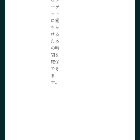
ーゲ
ット
に働
きか
ける
ため
の時
間を
確保
でき
ま
す。