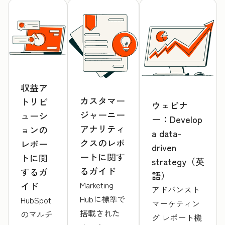
収益ア
カスタマー
トリビ
ウェビナ
ジャーニー
ューシ
ー：Develop
アナリティ
ョンの
a data-
クスのレポ
レポー
driven
ートに関す
トに関
strategy（英
るガイド
するガ
語）
Marketing
イド
アドバンスト
Hubに標準で
HubSpot
マーケティン
搭載された
のマルチ
グ レポート機