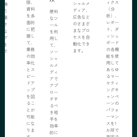
限、
ィクス
シャルメ
転換
資料
（分
ディア、
るた
便利
を多
析）、
広告など
に最
なツ
面的
レポー
のさまざ
化さ
ール
に把
ト、ダ
まなプロ
たな
を利
握し
ッシュ
セスを自
ログ
用し
て、
ボード
動化でき
事を
て、
業務
の各機
ます。
開で
ソー
R
の効
能を使
ま
シャ
率化
用して
。
ルメ
とス
あらゆ
ディ
ピー
るマー
アで
ドア
ケティ
アプ
ップ
ングキ
ロー
を図
ャンペ
チす
るこ
ーンの
るべ
とが
パフォ
き相
可能
ーマン
手を
にな
スを1
効率
りま
か所で
的に
す。
測定で