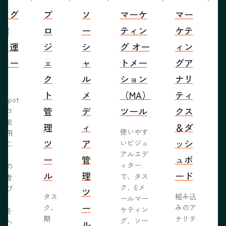
ブログ
プ
ソ
マーケ
マー
S
の作
ロ
ー
ティン
ケテ
成・運
ジ
シ
グ オー
ィン
営ツー
ェ
ャ
トメー
グア
ル
ク
ル
ション
ナリ
ト
メ
（MA）
ティ
bSpot
管
デ
ツール
クス
ブロ
機能
理
ィ
＆ダ
使いやす
活用
ツ
ア
ッシ
いビジュ
るこ
アルエデ
で、
ー
管
ュボ
ィター
くの
ル
理
ード
で、タス
問者
ク、Eメ
呼び
ツ
タス
組み込
ールマー
み、
ー
ク、
みのア
ケティン
者を
S
期
ナリテ
グ、ソー
客へ
ル