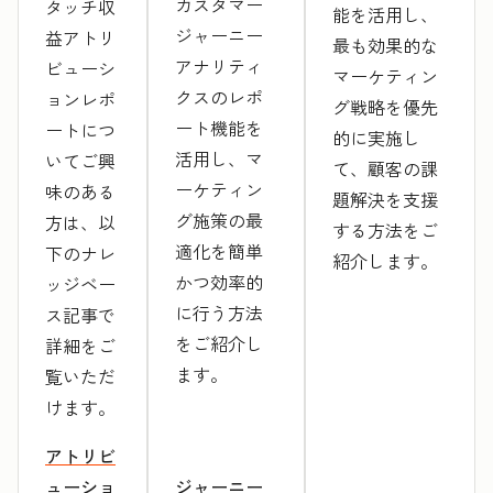
カスタマー
タッチ収
能を活用し、
ジャーニー
益アトリ
最も効果的な
アナリティ
ビューシ
マーケティン
クスのレポ
ョンレポ
グ戦略を優先
ート機能を
ートにつ
的に実施し
活用し、マ
いてご興
て、顧客の課
ーケティン
味のある
題解決を支援
グ施策の最
方は、以
する方法をご
適化を簡単
下のナレ
紹介します。
かつ効率的
ッジベー
に行う方法
ス記事で
をご紹介し
詳細をご
ます。
覧いただ
けます。
アトリビ
ューショ
ジャーニー