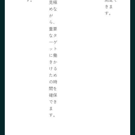
見極
きま
めな
す。
が
ら、
重要
なタ
ーゲ
ット
に働
きか
ける
ため
の時
間を
確保
でき
ま
す。