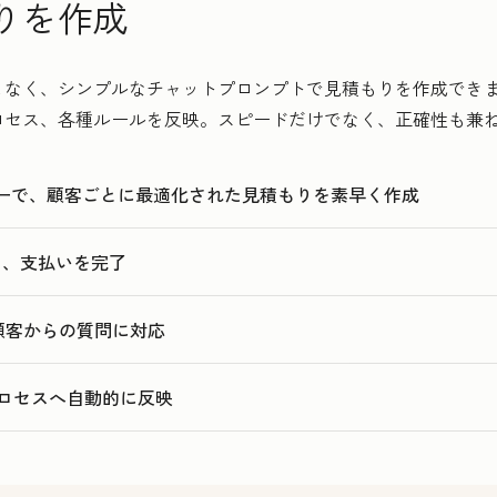
りを作成
7
7
3
8
8
4
く、シンプルなチャットプロンプトで見積もりを作成できます。Hu
9
9
5
ロセス、各種ルールを反映。スピードだけでなく、正確性も兼
0
0
6
1
1
7
ターで、顧客ごとに最適化された見積もりを素早く作成
2
8
3
9
名、支払いを完了
4
0
5
1
、顧客からの質問に対応
2
3
ロセスへ自動的に反映