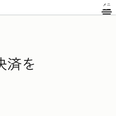
メニ
ュー
決済を
に