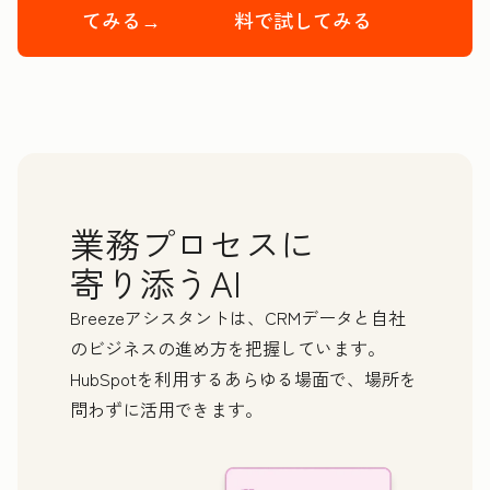
てみる→
料で試してみる
First Name
*
Last Name
*
業務プロセスに
Email
*
寄り添うAI
Breezeアシスタントは、CRMデータと自社
Phone Number
*
のビジネスの進め方を把握しています。
HubSpotを利用するあらゆる場面で、場所を
Website URL
*
問わずに活用できます。
How many employees work there?
*