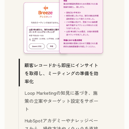
We're committed to your privacy. HubSpot uses the information
you provide to us to contact you about our relevant content,
products, and services. You may unsubscribe from these
communications at any time. For more information, check out our
Privacy Policy.
顧客レコードから即座にインサイト
を取得し、ミーティングの準備を効
率化
Loop Marketingの知見に基づき、施
策の立案やターゲット設定をサポー
ト
HubSpotアカデミーやナレッジベー
スから、操作方法やノウハウを直接