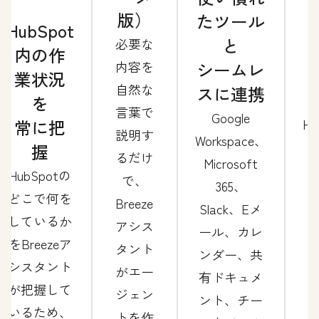
版）
たツール
HubSpot
と
必要な
内の作
内容を
シームレ
業状況
自然な
スに連携
を
言葉で
Google
常に把
Hu
説明す
Workspace、
握
るだけ
Microsoft
HubSpotの
で、
365、
どこで何を
Breeze
Slack、Eメ
しているか
アシス
ール、カレ
をBreezeア
タント
ンダー、共
シスタント
がエー
有ドキュメ
が把握して
ジェン
ント、チー
いるため、
トを作