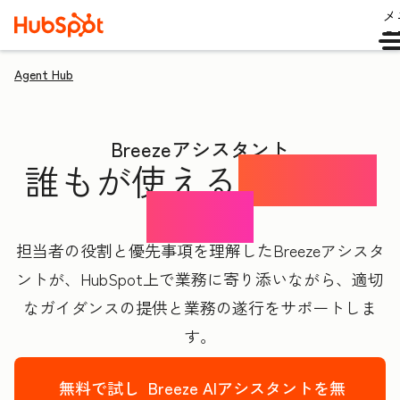
メ
ュ
Agent Hub
Breezeアシスタント
誰もが使える
AIエキス
パート
担当者の役割と優先事項を理解したBreezeアシスタ
ントが、HubSpot上で業務に寄り添いながら、適切
なガイダンスの提供と業務の遂行をサポートしま
す。
無料で試し
Breeze AIアシスタントを無