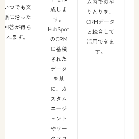
ム内でのや
いつでも文
成しま
りとりを、
脈に沿った
す。
CRMデータ
回答が得ら
HubSpot
と統合して
れます。
のCRM
活用できま
に蓄積
す。
された
データ
を基
に、カ
スタム
エージ
ェント
やワー
クフロ