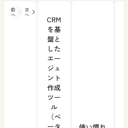
前
次
へ
へ
CRM
を基
盤と
した
エー
ジェ
ント
作成
ツー
ル
（ベ
ータ
使い慣れ