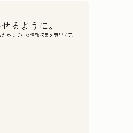
移せるように。
もかかっていた情報収集を素早く完
 to
may