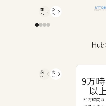
前
次
へ
へ
Hu
前
次
へ
へ
9万
以
50万時間以