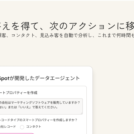
t Name
*
答えを得て、次のアクションに
il
*
顧客、コンタクト、見込み客を自動で分析し、これまで何時間
ne Number
*
site URL
*
 many employees work there?
*
e committed to your privacy. HubSpot uses the information you provide
o contact you about our relevant content, products, and services. You 
bscribe from these communications at any time. For more information,
ck out our
Privacy Policy.