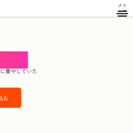
メニ
ュー
ェント
チに費やしていた
込む