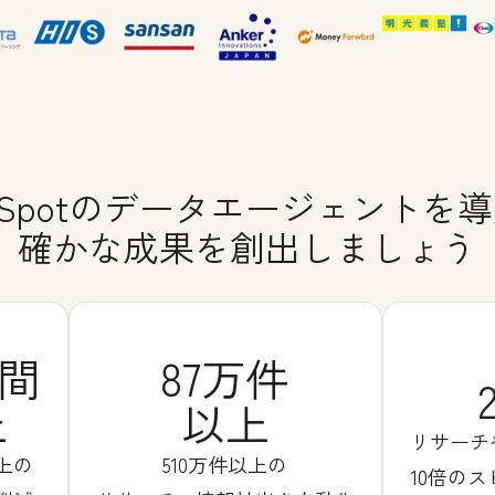
bSpotのデータエージェントを
確かな成果を創出しましょう
時間
87万件
上
以上
リサーチ
上の
510万件以上の
10倍の