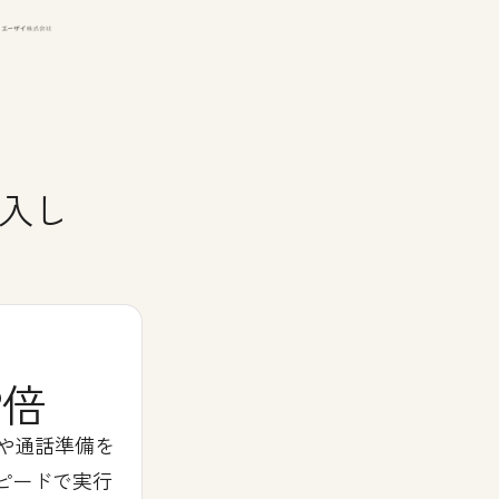
導入し
2倍
や通話準備を
スピードで実行