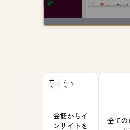
前
次
へ
へ
会話からイ
全ての
ンサイトを