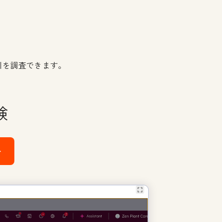
引を調査できます。
験
む