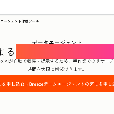
エージェント作成ツール
データエージェント
よる
顧客情報分析エージ
をAIが自動で収集・提示するため、手作業でのリサー
時間を大幅に削減できます。
モを申し込む→
Breezeデータエージェントのデモを申し
st Name
*