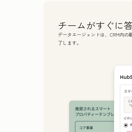
Las
チームがすぐに
Ema
データエージェントは、CRM内の
了します。
Pho
Web
How
We'r
us t
unsu
che