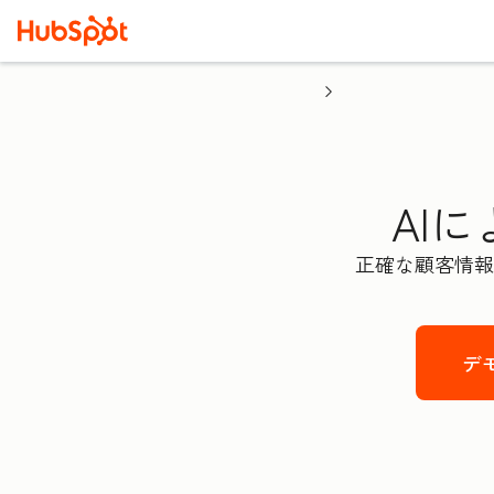
AIに
正確な顧客情報
デ
Fir