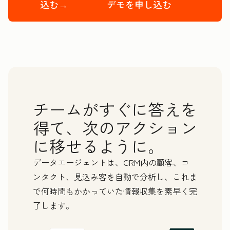
込む→
デモを申し込む
First Name
*
Last Name
*
チームがすぐに答えを
Email
*
得て、次のアクション
に移せるように。
Phone Number
*
データエージェントは、CRM内の顧客、コ
Website URL
*
ンタクト、見込み客を自動で分析し、これま
で何時間もかかっていた情報収集を素早く完
How many employees work there?
*
了します。
We're committed to your privacy. HubSpot uses the information