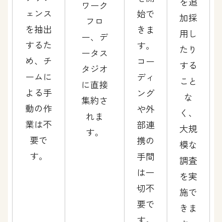
を追
ワーク
ェンス
始で
加採
フロ
を抽出
きま
用し
ー、デ
するた
す。
たり
ータス
め、チ
コー
する
タジオ
ームに
ディ
こと
に直接
よる手
ング
な
集約さ
動の作
や外
く、
れま
業は不
部連
大規
す。
要で
携の
模な
す。
手間
調査
は一
を実
切不
施で
要で
きま
す。