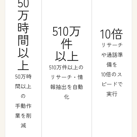
50
万
時
510万
10倍
間
件
リサーチ
以
以上
や通話準
上
備を
510万件以上の
10倍のス
50万時
リサーチ・情
ピードで
間以上
報抽出を自動
実行
の
化
手動作
業を削
減