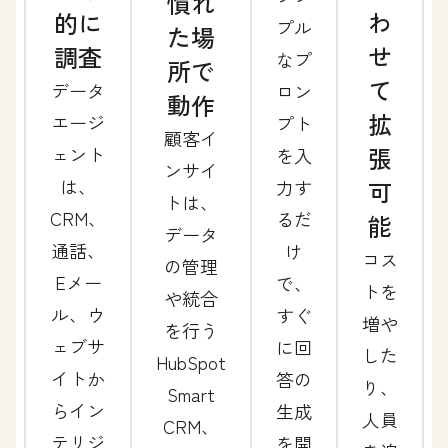
慣れ
わ
的に
プル
た場
せ
調査
なプ
所で
て
データ
ロン
動作
拡
エージ
プト
顧客イ
張
ェント
を入
ンサイ
は、
力す
可
トは、
CRM、
るだ
能
データ
通話、
け
コス
の管理
Eメー
で、
トを
や統合
ル、ウ
すぐ
増や
を行う
ェブサ
に回
した
HubSpot
イトか
答の
り、
Smart
らイン
生成
人員
CRM、
テリジ
を開