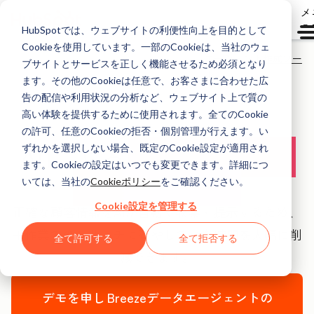
メ
ュ
HubSpotでは、ウェブサイトの利便性向上を目的として
Cookieを使用しています。一部のCookieは、当社のウェ
エージェント作成ツー
ブサイトとサービスを正しく機能させるため必須となり
ル
ます。その他のCookieは任意で、お客さまに合わせた広
告の配信や利用状況の分析など、ウェブサイト上で質の
高い体験を提供するために使用されます。全てのCookie
データエージェント
の許可、任意のCookieの拒否・個別管理が行えます。い
AIによる
顧客情報分析
ずれかを選択しない場合、既定のCookie設定が適用され
ます。Cookieの設定はいつでも変更できます。詳細につ
エージェント
いては、当社の
Cookieポリシー
をご確認ください。
Cookie設定を管理する
正確な顧客情報をAIが自動で収集・提示するため、
手作業でのリサーチに費やしていた時間を大幅に削
全て許可する
全て拒否する
減できます。
デモを申し
Breezeデータエージェントの