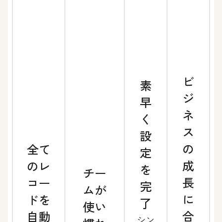
ビ
素
ジ
早
ネ
く
ス
設
の
全て
定
成
のレ
を
チー
長
コー
完
ムが
に
ドを
了
使い
合
自動
シン