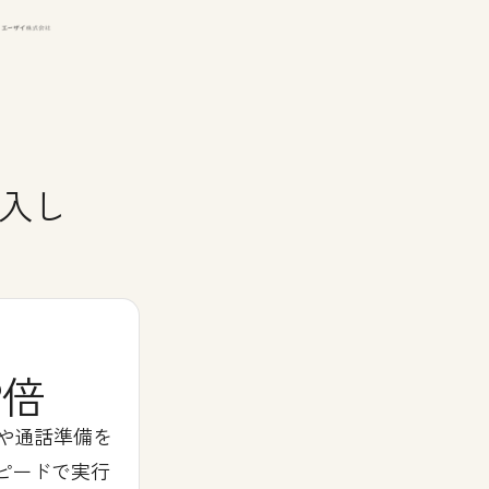
導入し
2倍
や通話準備を
スピードで実行