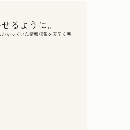
移せるように。
もかかっていた情報収集を素早く完
 to
may