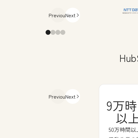
Previous
Next
Hu
Previous
Next
9万
以
50万時間以