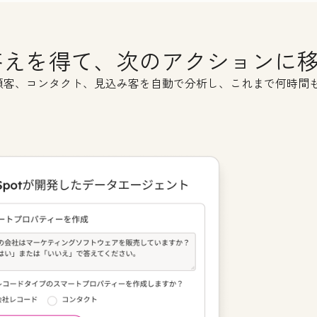
t Name
*
答えを得て、次のアクションに
il
*
顧客、コンタクト、見込み客を自動で分析し、これまで何時間
ne Number
*
site URL
*
 many employees work there?
*
e committed to your privacy. HubSpot uses the information you provide
o contact you about our relevant content, products, and services. You 
bscribe from these communications at any time. For more information,
ck out our
Privacy Policy.