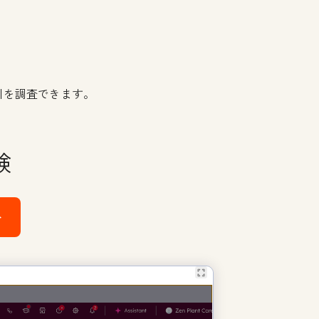
引を調査できます。
験
む