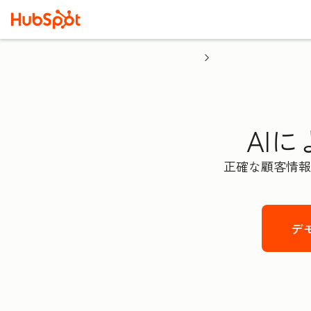
AIに
正確な顧客情報
デ
Fir