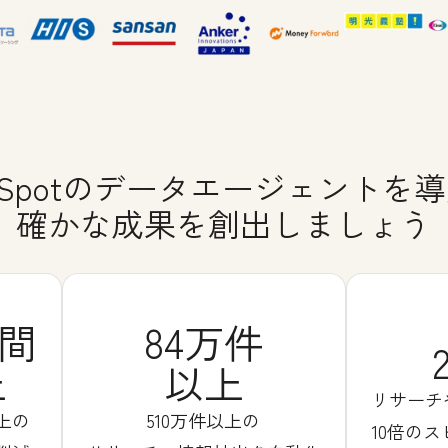
bSpotのデータエージェントを
確かな成果を創出しましょう
時間
84万件
上
以上
リサーチ
上の
510万件以上の
10倍の