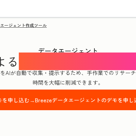
エージェント作成ツール
データエージェント
よる
顧客情報分析エージ
をAIが自動で収集・提示するため、手作業でのリサー
時間を大幅に削減できます。
モを申し込む→
Breezeデータエージェントのデモを申し
st Name
*