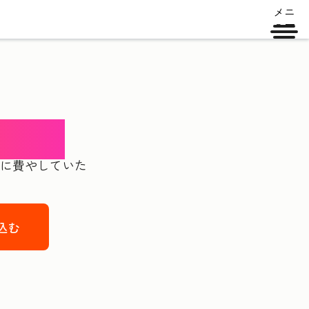
メニ
ュー
ェント
チに費やしていた
込む