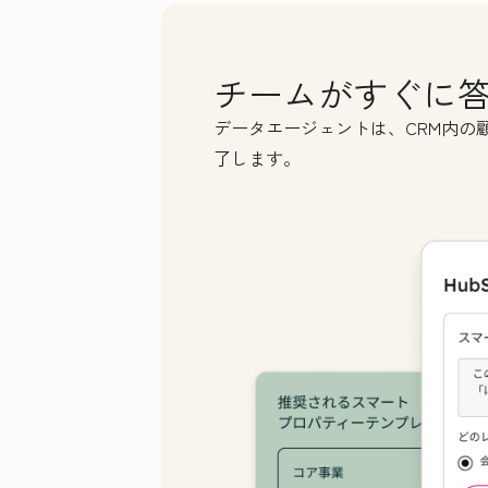
Las
チームがすぐに
Ema
データエージェントは、CRM内の
了します。
Pho
Web
How
We'r
us t
unsu
che