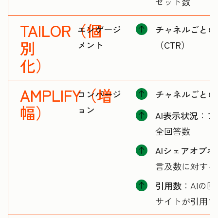
セット数
TAILOR（個
エンゲージ
チャネルごとの
別
メント
（CTR）
化）
AMPLIFY（増
コンバージ
チャネルごとの
幅）
ョン
AI表示状況
：ブ
全回答数
AIシェアオブボ
言及数に対する
引用数
：AIの
サイトが引用さ