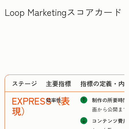
Loop Marketingスコアカード
ステージ
主要指標
指標の定義・内
EXPRESS（表
効率性
制作の所要時間
現）
画から公開まで
コンテンツ費用