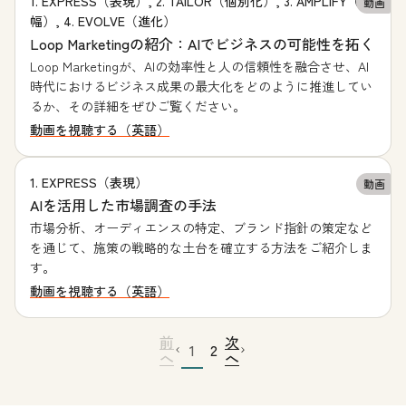
1. EXPRESS（表現）, 2. TAILOR（個別化）, 3. AMPLIFY（増
動画
幅）, 4. EVOLVE（進化）
Loop Marketingの紹介：AIでビジネスの可能性を拓く
Loop Marketingが、AIの効率性と人の信頼性を融合させ、AI
時代におけるビジネス成果の最大化をどのように推進してい
るか、その詳細をぜひご覧ください。
動画を視聴する（英語）
1. EXPRESS（表現）
動画
AIを活用した市場調査の手法
市場分析、オーディエンスの特定、ブランド指針の策定など
を通じて、施策の戦略的な土台を確立する方法をご紹介しま
す。
動画を視聴する（英語）
前
次
1
2
へ
へ