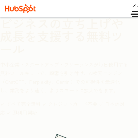
メ
ュ
ビジネスの立ち上げや
成長を支援する無料ツ
ール
中小企業・スタートアップ・フリーランスが毎日使用する
無料ツールキットで、顧客を引き付け、AI検索エンジン
（ChatGPT、Perplexity、Gemini）での可視性を最適化
し、業務をより速く、よりスマートに拡大できます。
✓ すべて完全無料 ✓ クレジットカード不要 ✓ 日本語対
応 ✓ 即利用開始