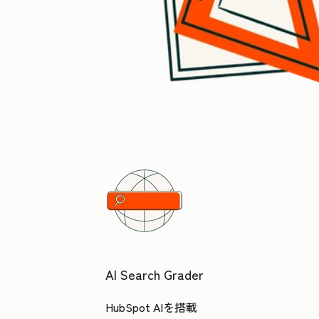
AI Search Grader
HubSpot AIを搭載