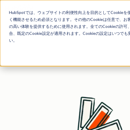
HubSpotでは、ウェブサイトの利便性向上を目的としてCooki
ビジネスの立ち上げや成
く機能させるため必須となります。その他のCookieは任意で、
の高い体験を提供するために使用されます。全てのCookieの許可
合、既定のCookie設定が適用されます。Cookieの設定はいつ
中小企業・スタートアップ・フリーランスが毎日使用する無料ツールキッ
い。
の可視性を最適化し、業務をより速く、よりスマートに拡大で
✓ すべて完全無料 ✓ クレジットカード不要 ✓ 日本語対応 ✓