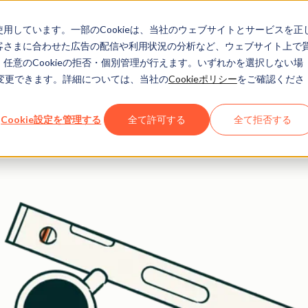
eを使用しています。一部のCookieは、当社のウェブサイトとサービスを正
長を支援する無料ツール
お客さまに合わせた広告の配信や利用状況の分析など、ウェブサイト上で
、任意のCookieの拒否・個別管理が行えます。いずれかを選択しない場
でも変更できます。詳細については、当社の
Cookieポリシー
をご確認くださ
トで、顧客を引き付け、AI検索エンジン（ChatGPT、Perpl
きます。
Cookie設定を管理する
全て許可する
全て拒否する
 即利用開始