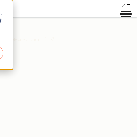
メニ
ュー
し
質
exity、Gemini）で