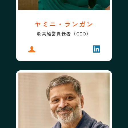
ヤミニ・ランガン
最高経営責任者（CEO）
プロフィール
ヤミニ・ランガン
フォローする
ヤミニ・ラン