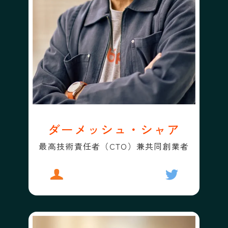
ダーメッシュ・シャア
最高技術責任者（CTO）兼共同創業者
プロフィール
ダーメッシュ・シャア
フォローする
ダーメッシュ