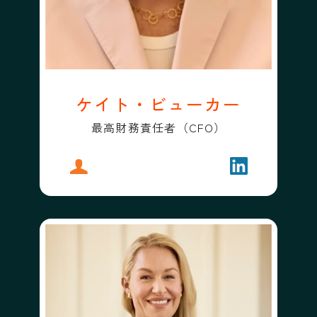
ケイト・ビューカー
最高財務責任者（CFO）
プロフィール
ケイト・ビューカー
フォローする
ケイト・ビュ