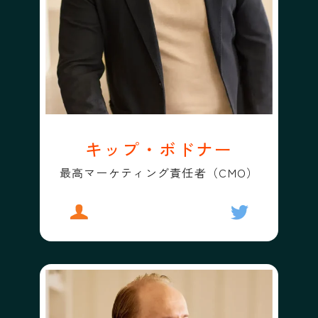
キップ・ボドナー
最高マーケティング責任者（CMO）
プロフィール
キップ・ボドナー
フォローする
キップ・ボド