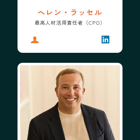
ヘレン・ラッセル
最高人材活用責任者（CPO）
プロフィール
ヘレン・ラッセル
フォローする
ヘレン・ラッ