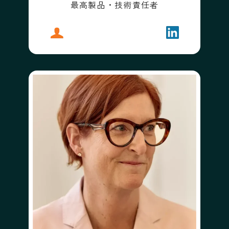
最高製品・技術責任者
プロフィール
ダンカン・レノックス
フォローする
ダンカン・レ