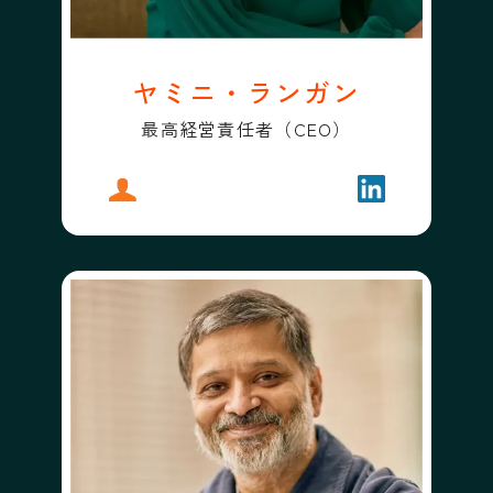
ヤミニ・ランガン
最高経営責任者（CEO）
プロフィール
ヤミニ・ランガン
フォローする
ヤミニ・ラン