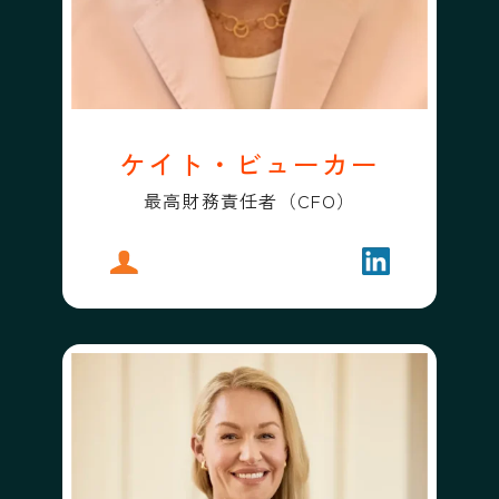
ケイト・ビューカー
最高財務責任者（CFO）
プロフィール
ケイト・ビューカー
フォローする
ケイト・ビュ