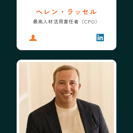
ヘレン・ラッセル
最高人材活用責任者（CPO）
プロフィール
ヘレン・ラッセル
フォローする
ヘレン・ラッ