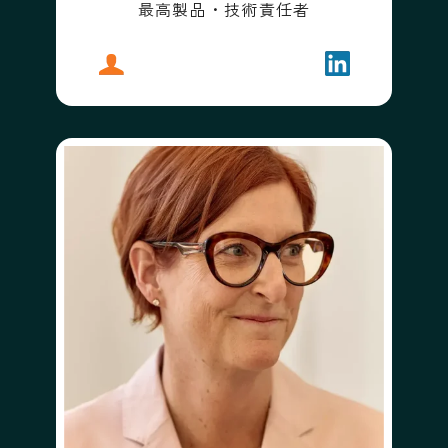
最高製品・技術責任者
プロフィール
ダンカン・レノックス
フォローする
ダンカン・レ