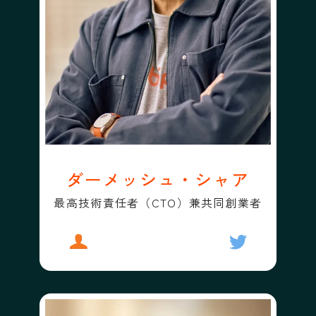
ダーメッシュ・シャア
最高技術責任者（CTO）兼共同創業者
プロフィール
ダーメッシュ・シャア
フォローする
ダーメッシュ