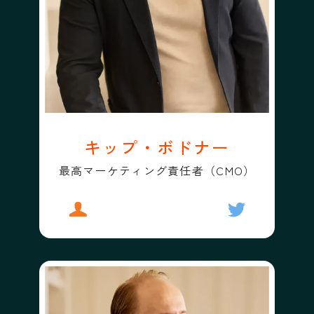
キップ・ボドナー
最高マーケティング責任者（CMO）
プロフィール
キップ・ボドナー
フォローする
キップ・ボド