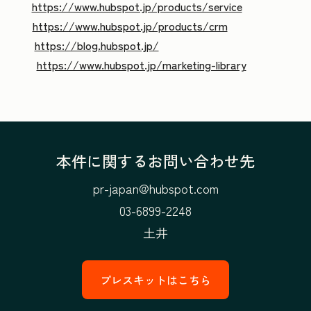
https://www.hubspot.jp/products/service
https://www.hubspot.jp/products/crm
https://blog.hubspot.jp/
https://www.hubspot.jp/marketing-library
本件に関するお問い合わせ先
pr-japan@hubspot.com
03-6899-2248
土井
プレスキットはこちら