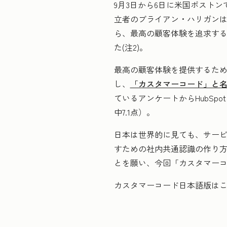
9月3日から6日に米国ボストンで
立者のブライアン・ハリガンは、「
ら、最高の顧客体験を追求する企業
た(注2)。
最高の顧客体験を提供するため
し、
「カスタマーコード」と
ているアンケートからHubSp
中7.1点）。
日本は世界的に見ても、サー
すための社内共通認識の作り
とを願い、今回「カスタマー
カスタマーコード日本語版は