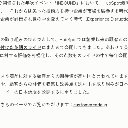
開催された年次イベント「INBOUND」において、HubSpot
これからは尖った技術力を持つ企業が市場を席巻する時代（Technol
が評価され世の中を変えていく時代（Experience Disrup
の取り組みのひとつとして、HubSpotでは創業以来の顧客と
名付けた英語スライド
にまとめて公開してきました。あわせて
otに対する評価を可視化し、その点数もスライドの中で毎年公開し
ビスや商品に対する顧客からの期待値が高い国と言われていま
方や、顧客からの評価を収集し改善点を洗い出す取り組みが日
コード」の日本語版を公開するに至りました。
こちらのページでご覧いただけます：
customercode.jp