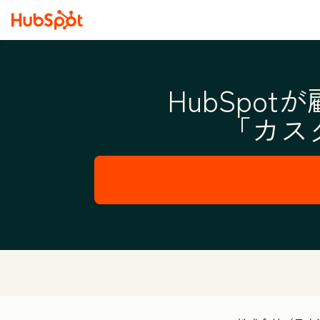
HubSpo
「カス