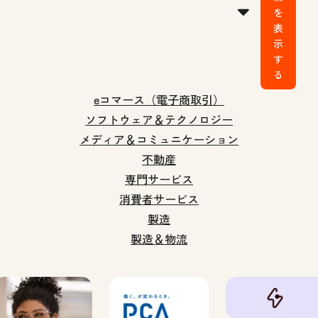
を
表
示
す
る
eコマース（電子商取引）
ソフトウェア＆テクノロジー
メディア＆コミュニケーション
不動産
専門サービス
消費者サービス
製造
製造＆物流