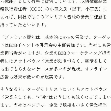
ム機能」として有料で提供しています。取締役最高業
務執行責任者（COO
）の小笹文氏（以下、小笹氏）に
よれば、同社ではこのプレミアム機能の営業に課題を
持っていたといいます。
「プレミアム機能は、基本的にB2B
の営業で、ターゲッ
トは
B2B
イベントや展示会の主催者様です。当社にも営
業担当者がいますが、企業の
B2B
のマーケティング担当
者にはアウトバウンド営業が効きづらく、電話をして
も出てもらえないケースが多いのが現状。オンライン
広告も効果が低いのが現実です。
そうなると、ターゲットリストにいくらアウトバウン
ド営業をしても、“
打率
”
はどうしても低くなってしまい
ます。当社はベンチャー企業で規模も小さく営業担当