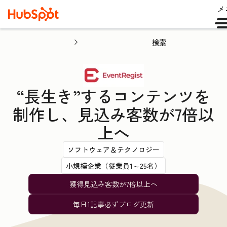
メ
ュ
検索
“長生き”するコンテンツを
制作し、見込み客数が7倍以
上へ
ソフトウェア＆テクノロジー
小規模企業（従業員1～25名）
獲得見込み客数が7倍以上へ
毎日1記事必ずブログ更新