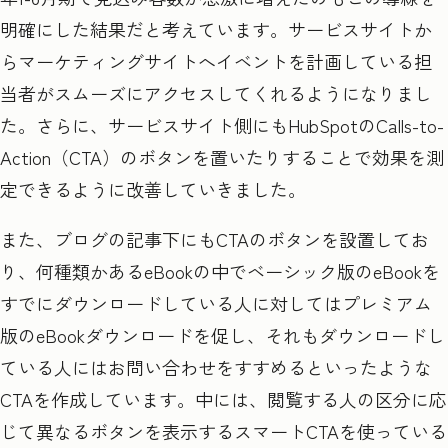
明確にした結果だと考えています。サービスサイトか
らマーケティングサイトへイベントを計画している担
当者がスムーズにアクセスしてくれるようになりまし
た。さらに、サービスサイト側にも
HubSpot
の
Calls-to-
Action
（
CTA
）のボタンを置いたりすることで効果を測
定できるように改善していきました。
また、ブログの記事下にもCTA
のボタンを設置してお
り、何種類かある
eBook
の中でベーシック版の
eBook
を
すでにダウンロードしている人に対してはプレミアム
版の
eBook
ダウンロードを促し、それもダウンロードし
ている人にはお問い合わせをすすめるといったような
CTA
を作成しています。中には、閲覧する人の区分に応
じて異なるボタンを表示するスマート
CTA
を使っている