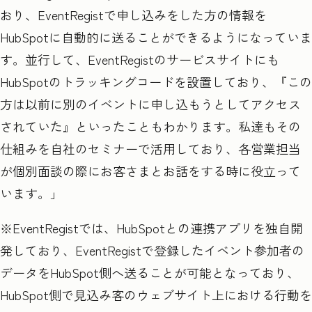
おり、
EventRegist
で申し込みをした方の情報を
HubSpot
に自動的に送ることができるようになっていま
す。並行して、
EventRegist
のサービスサイトにも
HubSpot
のトラッキングコードを設置しており、『この
方は以前に別のイベントに申し込もうとしてアクセス
されていた』といったこともわかります。私達もその
仕組みを自社のセミナーで活用しており、各営業担当
が個別面談の際にお客さまとお話をする時に役立って
います。」
※EventRegist
では、
HubSpot
との連携アプリを独自開
発しており、
EventRegist
で登録したイベント参加者の
データを
HubSpot
側へ送ることが可能となっており、
HubSpot
側で見込み客のウェブサイト上における行動を