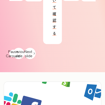
い
て
確
認
す
る
Pause
Previous
Next
Carousel
slide
slide