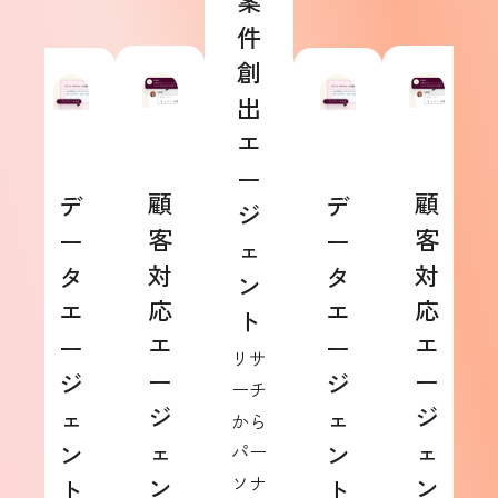
案
件
創
出
エ
ー
顧
顧
デ
デ
ジ
客
客
ー
ー
ェ
対
対
タ
タ
ン
応
応
エ
エ
ト
エ
エ
ー
ー
リサ
ー
ー
ジ
ジ
ーチ
ジ
ジ
ェ
ェ
から
ェ
ェ
ン
ン
パー
ン
ソナ
ン
ト
ト