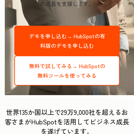
の成長を支援します。
デモを申し込む→
HubSpotの有
料版のデモを申し込む
無料で試してみる→
HubSpotの
無料ツールを使ってみる
世界135か国以上で29万9,000社を超えるお
客さまがHubSpotを活用してビジネス成長
を遂げています。