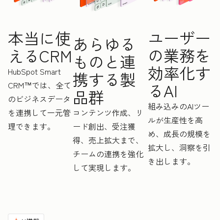
ユーザー
本当に使
あらゆる
の業務を
えるCRM
ものと連
効率化す
HubSpot Smart
携する製
CRM™では、全て
るAI
品群
のビジネスデータ
組み込みのAIツー
を連携して一元管
コンテンツ作成、リ
ルが生産性を高
理できます。
ード創出、受注獲
め、成長の規模を
得、売上拡大まで、
拡大し、洞察を引
チームの連携を強化
き出します。
して実現します。