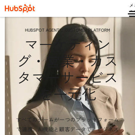
メ
ュ
HUBSPOT AGENTIC CUSTOMER PLATFORM
マーケティン
グ・営業・カス
タマーサービス
を一元化
すべてのチームが一つのプラットフォーム
で連携。AI機能と顧客データ
で、ビジネス