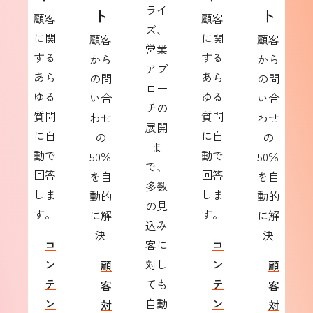
ライ
ト
ト
顧客
顧客
ズ、
に関
に関
顧客
顧客
営業
する
する
から
から
アプ
あら
あら
の問
の問
ロー
ゆる
ゆる
い合
い合
チの
質問
質問
わせ
わせ
展開
に自
に自
の
の
ま
動で
動で
50％
50％
で、
回答
回答
を自
を自
多数
しま
しま
動的
動的
の見
す。
す。
に解
に解
込み
決
決
コ
客に
コ
ン
対し
ン
顧
顧
テ
ても
テ
客
客
ン
自動
ン
対
対