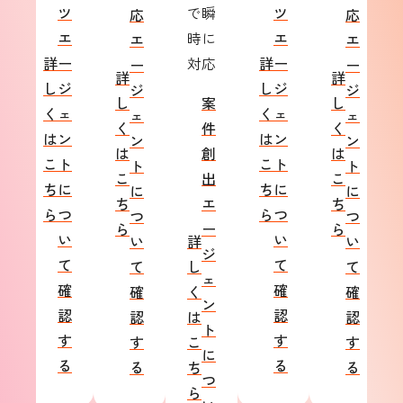
ツ
で瞬
ツ
応
応
エ
時に
エ
エ
エ
詳
ー
対応
詳
ー
ー
ー
詳
詳
し
ジ
し
ジ
ジ
ジ
し
案
し
く
ェ
く
ェ
ェ
ェ
く
件
く
は
ン
は
ン
ン
ン
は
創
は
こ
ト
こ
ト
ト
ト
こ
出
こ
ち
に
ち
に
に
に
ち
エ
ち
ら
つ
ら
つ
つ
つ
ら
ー
ら
い
い
い
詳
い
ジ
て
て
て
し
て
ェ
確
確
確
く
確
ン
認
認
認
は
認
ト
す
す
す
こ
す
に
る
る
る
ち
る
つ
ら