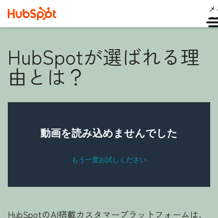
メ
ュ
HubSpotが選ばれる理
由とは？
HubSpotのAI搭載カスタマープラットフォームは、