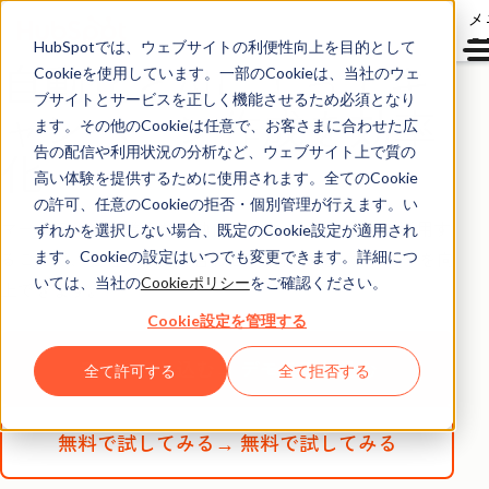
メ
ュ
HubSpotでは、ウェブサイトの利便性向上を目的として
自動化とAIによってキ
Cookieを使用しています。一部のCookieは、当社のウェ
ブサイトとサービスを正しく機能させるため必須となり
ャンペーン作成を効率
ます。その他のCookieは任意で、お客さまに合わせた広
化
告の配信や利用状況の分析など、ウェブサイト上で質の
高い体験を提供するために使用されます。全てのCookie
の許可、任意のCookieの拒否・個別管理が行えます。い
マーケティング業務を自動化し、AI（人工知能）を活用す
ずれかを選択しない場合、既定のCookie設定が適用され
ることで、会社の成長に合わせて業務の質とスピードを向
ます。Cookieの設定はいつでも変更できます。詳細につ
いては、当社の
Cookieポリシー
をご確認ください。
上できます。
Cookie設定を管理する
デモを申し込む→
デモを申し込む
全て許可する
全て拒否する
無料で試してみる→
無料で試してみる