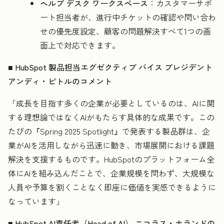
ヘルプ デスク ワークスペース
：カスタマーサポ
ート担当者が、進行中チケットの確認や問い合わ
せの優先度設定、顧客の問題解決すべて1つの画
面上で対応できます。
■ HubSpot 製品担当エグゼクティブ バイス プレジデント
アンディ・ピトルのコメント
「成長を目指す多くの企業が必要としているのは、AIに関
する理想論ではなくAIがもたらす具体的な成果です。この
たびの『Spring 2025 Spotlight』で発表する製品群は、企
業がAIを活用しながら迅速に動き、市場展開における課題
解決を支援するものです。HubSpotのプラットフォーム全
体にAIを組み込んだことで、企業規模を問わず、大規模な
人員や予算を割くことなく即座に価値を実感できるように
なっています」
■ HubSpot AI責任者（Head of AI）
ニコラス・ホランドの