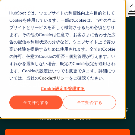
メ
ュ
HubSpotでは、ウェブサイトの利便性向上を目的として
Cookieを使用しています。一部のCookieは、当社のウェ
ブサイトとサービスを正しく機能させるため必須となり
ます。その他のCookieは任意で、お客さまに合わせた広
2025年4月11日
告の配信や利用状況の分析など、ウェブサイト上で質の
高い体験を提供するために使用されます。全てのCookie
HubSpotが、AI機能を
の許可、任意のCookieの拒否・個別管理が行えます。い
はじめとする200以上
ずれかを選択しない場合、既定のCookie設定が適用され
ます。Cookieの設定はいつでも変更できます。詳細につ
の製品アップデートを
いては、当社の
Cookieポリシー
をご確認ください。
発表
Cookie設定を管理する
全て許可する
全て拒否する
〜顧客対応を自動化する「Breeze Agents」など具体的な
成果創出を重視して開発〜