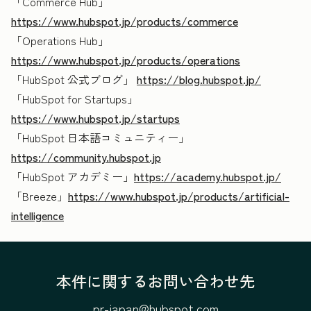
「Commerce Hub」
https://www.hubspot.jp/products/commerce
「Operations Hub」
https://www.hubspot.jp/products/operations
「HubSpot 公式ブログ」
https://blog.hubspot.jp/
「HubSpot for Startups」
https://www.hubspot.jp/startups
「HubSpot 日本語コミュニティー」
https://community.hubspot.jp
「HubSpot アカデミー」
https://academy.hubspot.jp/
「Breeze」
https://www.hubspot.jp/products/artificial-
intelligence
本件に関するお問い合わせ先
pr-japan@hubspot.com