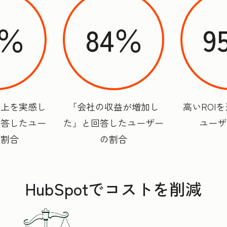
9％
84％
9
向上を実感し
「会社の収益が増加し
高いROI
回答したユー
た」と回答したユーザー
ユーザ
の割合
の割合
HubSpotでコストを削減