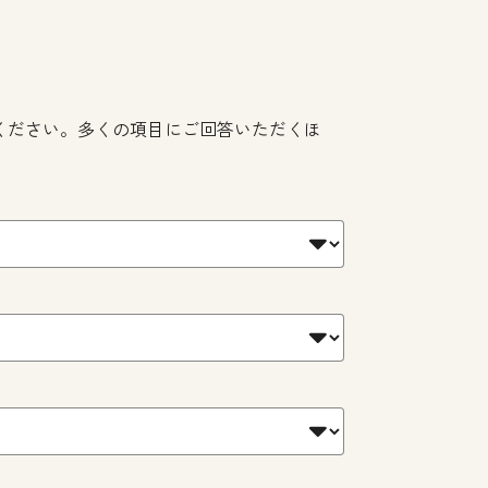
入力してください。多くの項目にご回答いただくほ