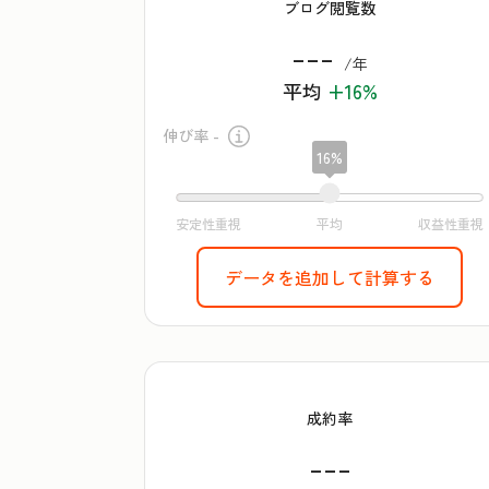
ブログ閲覧数
---
/年
平均
+16%
伸び率 -
16%
データを追加して計算する
成約率
---