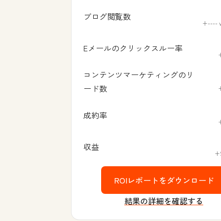
ブログ閲覧数
+---- 
Eメールのクリックスルー率
コンテンツマーケティングのリ
ード数
成約率
収益
+
ROIレポートをダウンロード
結果の詳細を確認する