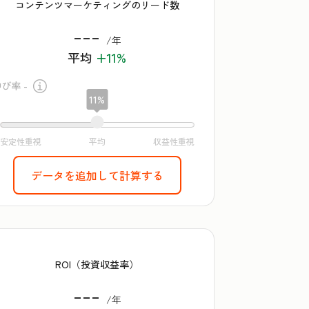
コンテンツマーケティングのリード数
---
/年
平均
+11%
び率 -
11%
データを追加して計算する
ROI（投資収益率）
---
/年