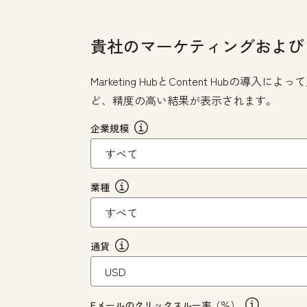
貴社のマーケティングおよび
Marketing HubとContent H
ど、精度の高い結果が表示されます。
企業規模
業種
通貨
Eメールのクリックスルー率（％）