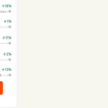
+16%
views /年
+1%
+---- /年
+11%
+---- /年
+2%
+---- /年
+13%
$---- /年