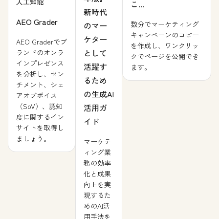
人工知能
こ...
新時代
AEO Grader
数分でマーケティング
のマー
キャンペーンのコピー
ケター
AEO Graderでブ
を作成し、ワンクリッ
として
ランドのオンラ
クでページを公開でき
インプレゼンス
活躍す
ます。
を分析し、セン
るため
チメント、シェ
の生成AI
アオブボイス
（SoV）、認知
活用ガ
度に関するイン
イド
サイトを取得し
ましょう。
マーケテ
ィング業
務の効率
化と成果
向上を実
現するた
めのAI活
用手法を