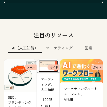
注目のリソース
AI（人工知能）
マーケティング
営業
ツール
ガイド
ガイド
マーケテ
ィング,
マーケティングオート
人工知能
メーション,
SEO,
【2025
AI活用
ブランディング,
年版】