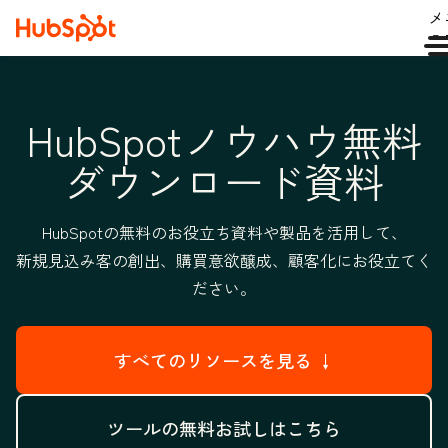
メ
ュ
HubSpotノウハウ無料
ダウンロード資料
HubSpotの無料のお役立ち資料や製品を活用して、
新規見込み客の創出、購買意欲醸成、顧客化にお役立てく
ださい。
すべてのリソースを見る ↓
ツールの無料お試しはこちら