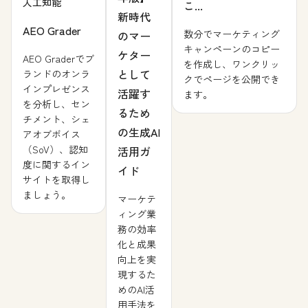
人工知能
こ...
新時代
AEO Grader
数分でマーケティング
のマー
キャンペーンのコピー
ケター
AEO Graderでブ
を作成し、ワンクリッ
として
ランドのオンラ
クでページを公開でき
インプレゼンス
活躍す
ます。
を分析し、セン
るため
チメント、シェ
の生成AI
アオブボイス
（SoV）、認知
活用ガ
度に関するイン
イド
サイトを取得し
ましょう。
マーケテ
ィング業
務の効率
化と成果
向上を実
現するた
めのAI活
用手法を