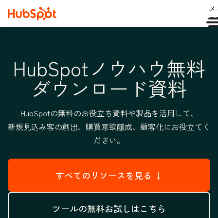
メ
ュ
HubSpotノウハウ無料
ダウンロード資料
HubSpotの無料のお役立ち資料や製品を活用して、
新規見込み客の創出、購買意欲醸成、顧客化にお役立てく
ださい。
すべてのリソースを見る ↓
ツールの無料お試しはこちら