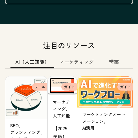
注目のリソース
AI（人工知能）
マーケティング
営業
ツール
ガイド
ガイド
マーケテ
ィング,
マーケティングオート
人工知能
メーション,
SEO,
【2025
AI活用
ブランディング,
年版】