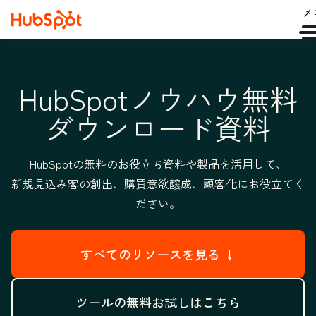
メ
ュ
HubSpotノウハウ無料
ダウンロード資料
HubSpotの無料のお役立ち資料や製品を活用して、
新規見込み客の創出、購買意欲醸成、顧客化にお役立てく
ださい。
すべてのリソースを見る ↓
ツールの無料お試しはこちら