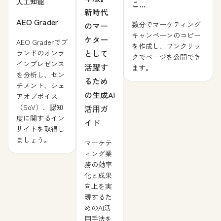
人工知能
こ...
新時代
AEO Grader
数分でマーケティング
のマー
キャンペーンのコピー
ケター
AEO Graderでブ
を作成し、ワンクリッ
として
ランドのオンラ
クでページを公開でき
インプレゼンス
活躍す
ます。
を分析し、セン
るため
チメント、シェ
の生成AI
アオブボイス
（SoV）、認知
活用ガ
度に関するイン
イド
サイトを取得し
ましょう。
マーケテ
ィング業
務の効率
化と成果
向上を実
現するた
めのAI活
用手法を