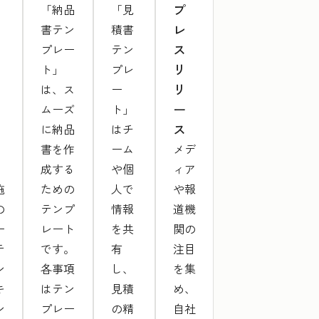
プ
「納品
「見
レ
書テン
積書
ス
プレー
テン
リ
ト」
プレ
リ
は、ス
ー
ー
ムーズ
ト」
ス
に納品
はチ
書を作
ーム
メデ
成する
や個
ィア
施
ための
人で
や報
の
テンプ
情報
道機
ー
レート
を共
関の
テ
です。
有
注目
ン
各事項
し、
を集
キ
はテン
見積
め、
ン
プレー
の精
自社