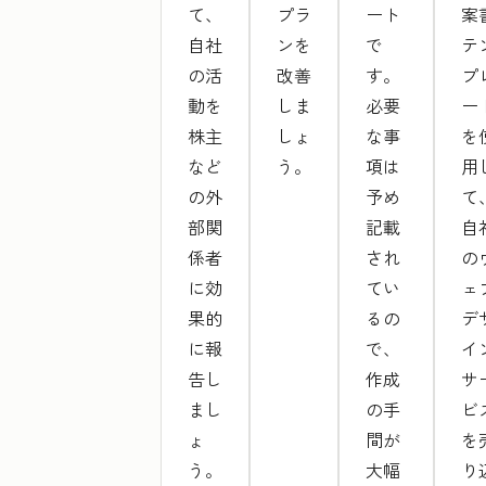
て、
プラ
ート
案
自社
ンを
で
テ
の活
改善
す。
プ
動を
しま
必要
ー
株主
しょ
な事
を
など
う。
項は
用
の外
予め
て
部関
記載
自
係者
され
の
に効
てい
ェ
果的
るの
デ
に報
で、
イ
告し
作成
サ
まし
の手
ビ
ょ
間が
を
う。
大幅
り