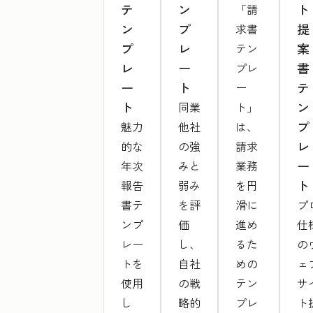
テ
ン
ト
「請
ン
プ
提
求書
プ
レ
案
テン
レ
ー
書
プレ
ー
ト
テ
ー
ト
ン
同業
ト」
プ
魅力
他社
は、
レ
的な
の強
請求
ー
年次
みと
業務
ト
報告
弱み
を円
書テ
を評
滑に
プ
ンプ
価
進め
仕
レー
し、
るた
の
トを
自社
めの
ェ
使用
の戦
テン
サ
し
略的
プレ
ト