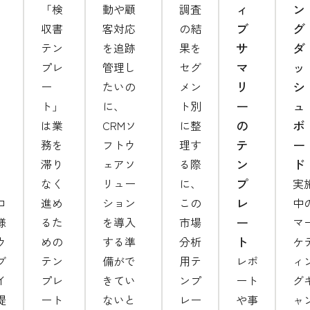
ィ
ン
「検
動や顧
調査
ブ
グ
収書
客対応
の結
サ
ダ
テン
を追跡
果を
マ
ッ
プレ
管理し
セグ
リ
シ
ー
たいの
メン
ー
ュ
ト」
に、
ト別
の
ボ
は業
CRMソ
に整
テ
ー
務を
フトウ
理す
ン
ド
滞り
ェアソ
る際
プ
なく
リュー
に、
実
レ
ロ
進め
ション
この
中
ー
様
るた
を導入
市場
マ
ト
ウ
めの
する準
分析
ケ
ブ
テン
備がで
用テ
レポ
ィ
イ
プレ
きてい
ンプ
ート
グ
提
ート
ないと
レー
や事
ャ