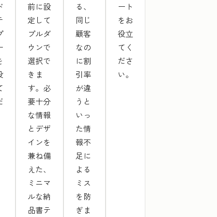
ド
前に設
る、
ート
テ
定して
同じ
をお
プ
プルダ
顧客
役立
ー
ウンで
なの
てく
を
選択で
に割
ださ
役
きま
引率
い。
て
す。必
が違
だ
要十分
うと
な情報
いっ
。
とデザ
た情
インを
報不
兼ね備
足に
えた、
よる
ミニマ
ミス
ルな納
を防
品書テ
ぎま