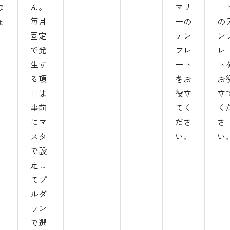
ま
ん。
マリ
ー
ょ
毎月
ーの
の
。
固定
テン
ン
で発
プレ
レ
生す
ート
ト
る項
をお
お
目は
役立
立
事前
てく
く
にマ
ださ
さ
スタ
い。
い
で設
定し
てプ
ルダ
ウン
で選