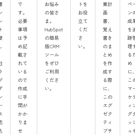
書
で
お悩み
トを
業計
ペ
ン
す。
の皆さ
お役
画
ン
レ
必要
ま。
立て
書、
成
ト
事項
HubSpot
くだ
覚え
を
使
は予
の簡易
さ
書き
跡
し
め記
版CRM
い。
のま
理
、
載さ
ツール
とめ
る
社
れて
をぜひ
を作
め
ウ
いる
ご利用
成す
に
ブ
ので
くださ
る際
こ
ザ
作成
い。
に、
マ
ン
に手
この
ケ
ー
間が
エグ
ィ
ス
かか
ゼク
グ
売
りま
ティ
ッ
込
せ
ブサ
ュ