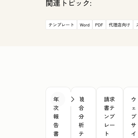
関連トピック:
テンプレート
Word
PDF
代理店向け
年
競
請求
ウ
前へ
次へ
次
合
書テ
ェ
報
分
ンプ
ブ
告
析
レー
サ
書
テ
ト
イ