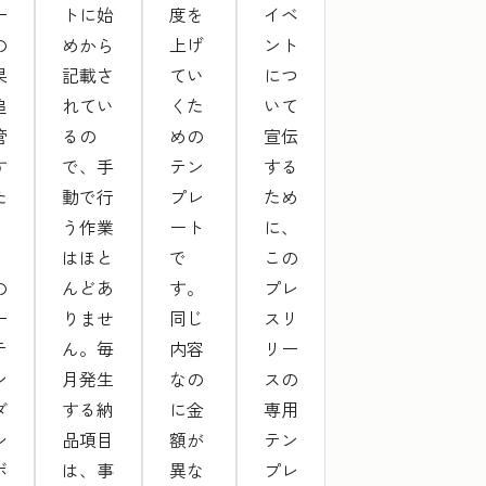
ー
トに始
度を
イベ
の
めから
上げ
ント
果
記載さ
てい
につ
追
れてい
くた
いて
管
るの
めの
宣伝
す
で、手
テン
する
た
動で行
プレ
ため
う作業
ート
に、
、
はほと
で
この
の
んどあ
す。
プレ
ー
りませ
同じ
スリ
テ
ん。毎
内容
リー
ン
月発生
なの
スの
ダ
する納
に金
専用
シ
品項目
額が
テン
ボ
は、事
異な
プレ