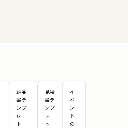
納品
見積
イ
書テ
書テ
ベ
ンプ
ンプ
ン
レー
レー
ト
ト
ト
の