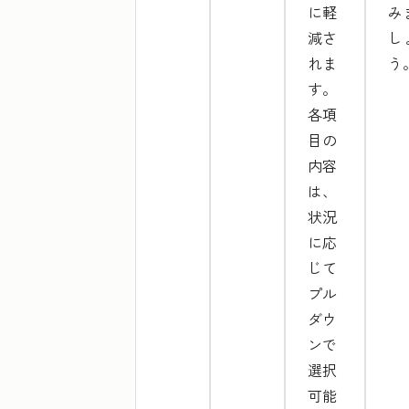
に軽
み
減さ
し
れま
う
す。
各項
目の
内容
は、
状況
に応
じて
プル
ダウ
ンで
選択
可能