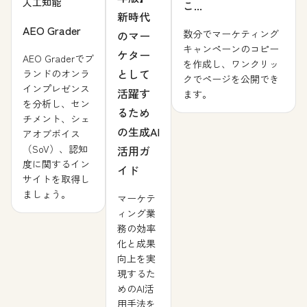
人工知能
こ...
新時代
AEO Grader
数分でマーケティング
のマー
キャンペーンのコピー
ケター
AEO Graderでブ
を作成し、ワンクリッ
として
ランドのオンラ
クでページを公開でき
インプレゼンス
活躍す
ます。
を分析し、セン
るため
チメント、シェ
の生成AI
アオブボイス
（SoV）、認知
活用ガ
度に関するイン
イド
サイトを取得し
ましょう。
マーケテ
ィング業
務の効率
化と成果
向上を実
現するた
めのAI活
用手法を