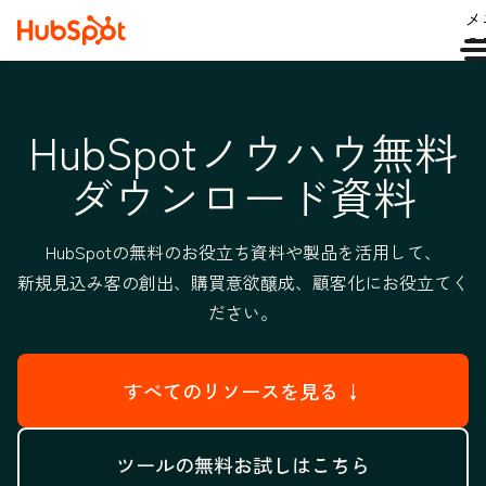
メ
ュ
HubSpotノウハウ無料
ダウンロード資料
HubSpotの無料のお役立ち資料や製品を活用して、
新規見込み客の創出、購買意欲醸成、顧客化にお役立てく
ださい。
すべてのリソースを見る ↓
ツールの無料お試しはこちら