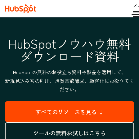
メ
ュ
HubSpotノウハウ無料
ダウンロード資料
HubSpotの無料のお役立ち資料や製品を活用して、
新規見込み客の創出、購買意欲醸成、顧客化にお役立てく
ださい。
すべてのリソースを見る ↓
ツールの無料お試しはこちら