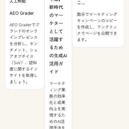
人工知能
こ...
新時代
AEO Grader
数分でマーケティング
のマー
キャンペーンのコピー
ケター
AEO Graderでブ
を作成し、ワンクリッ
として
ランドのオンラ
クでページを公開でき
インプレゼンス
活躍す
ます。
を分析し、セン
るため
チメント、シェ
の生成AI
アオブボイス
（SoV）、認知
活用ガ
度に関するイン
イド
サイトを取得し
ましょう。
マーケテ
ィング業
務の効率
化と成果
向上を実
現するた
めのAI活
用手法を